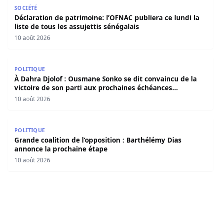
Déclaration de patrimoine: l’OFNAC publiera ce lundi la lis
SOCIÉTÉ
Déclaration de patrimoine: l’OFNAC publiera ce lundi la
liste de tous les assujettis sénégalais
10 août 2026
À Dahra Djolof : Ousmane Sonko se dit convaincu de la vi
POLITIQUE
À Dahra Djolof : Ousmane Sonko se dit convaincu de la
victoire de son parti aux prochaines échéances
électorales.
10 août 2026
Grande coalition de l’opposition : Barthélémy Dias annon
POLITIQUE
Grande coalition de l’opposition : Barthélémy Dias
annonce la prochaine étape
10 août 2026