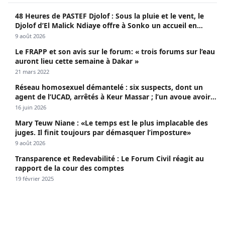
48 Heures de PASTEF Djolof : Sous la pluie et le vent, le
Djolof d’El Malick Ndiaye offre à Sonko un accueil en
apothéose
9 août 2026
Le FRAPP et son avis sur le forum: « trois forums sur l’eau
auront lieu cette semaine à Dakar »
21 mars 2022
Réseau homosexuel démantelé : six suspects, dont un
agent de l’UCAD, arrêtés à Keur Massar ; l’un avoue avoir
propagé le VIH depuis 2018
16 juin 2026
Mary Teuw Niane : «Le temps est le plus implacable des
juges. Il finit toujours par démasquer l’imposture»
9 août 2026
Transparence et Redevabilité : Le Forum Civil réagit au
rapport de la cour des comptes
19 février 2025