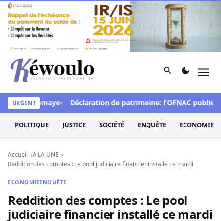
Aller au contenu
Rechercher
Men
Kéwoulo, le premier site d'information et d'investigation d
rpelle Diomaye
Déclaration de patrimoine: l’OFNAC publiera ce lu
URGENT
POLITIQUE
JUSTICE
SOCIÉTÉ
ENQUÊTE
ECONOMIE
Accueil
A LA UNE
Reddition des comptes : Le pool judiciaire financier installé ce mardi
ECONOMIE
ENQUÊTE
Reddition des comptes : Le pool
judiciaire financier installé ce mardi