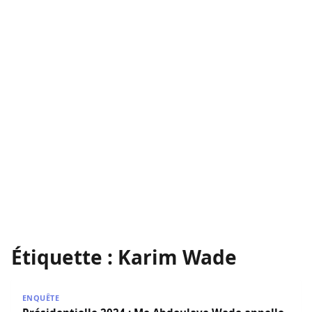
Étiquette :
Karim Wade
Présidentielle 2024 : Me Abdoulaye Wade appelle à voter
ENQUÊTE