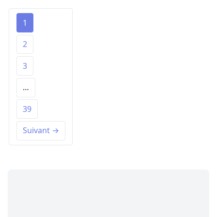
1
2
3
…
39
Suivant →