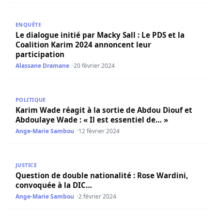
Le dialogue initié par Macky Sall : Le PDS et la Coalition
ENQUÊTE
Le dialogue initié par Macky Sall : Le PDS et la
Coalition Karim 2024 annoncent leur
participation
Alassane Dramane
20 février 2024
Karim Wade réagit à la sortie de Abdou Diouf et Abdoulaye
POLITIQUE
Karim Wade réagit à la sortie de Abdou Diouf et
Abdoulaye Wade : « Il est essentiel de… »
Ange-Marie Sambou
12 février 2024
Question de double nationalité : Rose Wardini, convoqué
JUSTICE
Question de double nationalité : Rose Wardini,
convoquée à la DIC…
Ange-Marie Sambou
2 février 2024