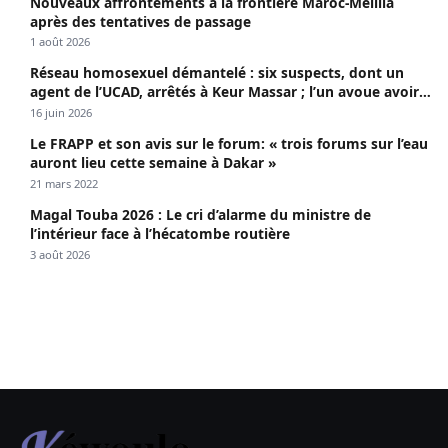
Nouveaux affrontements à la frontière Maroc-Melilla
après des tentatives de passage
1 août 2026
Réseau homosexuel démantelé : six suspects, dont un
agent de l’UCAD, arrêtés à Keur Massar ; l’un avoue avoir
propagé le VIH depuis 2018
16 juin 2026
Le FRAPP et son avis sur le forum: « trois forums sur l’eau
auront lieu cette semaine à Dakar »
21 mars 2022
Magal Touba 2026 : Le cri d’alarme du ministre de
l’intérieur face à l’hécatombe routière
3 août 2026