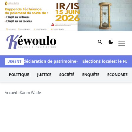
Aller au contenu
Rechercher
Men
Kéwoulo, le premier site d'information et d'investigation d
 et de la déclaration de patrimoine
Elections locales: le FDR d
URGENT
POLITIQUE
JUSTICE
SOCIÉTÉ
ENQUÊTE
ECONOMIE
Accueil
Karim Wade