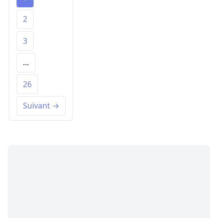
2
3
…
26
Suivant →