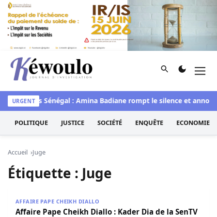
Aller au contenu
Rechercher
Men
Kéwoulo, le premier site d'information et d'investigation d
waye
Miss Sénégal : Amina Badiane rompt le silence et annonc
URGENT
POLITIQUE
JUSTICE
SOCIÉTÉ
ENQUÊTE
ECONOMIE
Accueil
Juge
Étiquette :
Juge
Affaire Pape Cheikh Diallo : Kader Dia de la SenTV auditio
AFFAIRE PAPE CHEIKH DIALLO
Affaire Pape Cheikh Diallo : Kader Dia de la SenTV