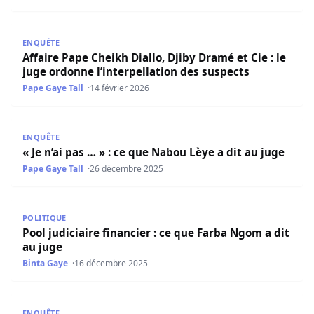
Affaire Pape Cheikh Diallo, Djiby Dramé et Cie : le juge o
ENQUÊTE
Affaire Pape Cheikh Diallo, Djiby Dramé et Cie : le
juge ordonne l’interpellation des suspects
Pape Gaye Tall
14 février 2026
« Je n’ai pas … » : ce que Nabou Lèye a dit au juge
ENQUÊTE
« Je n’ai pas … » : ce que Nabou Lèye a dit au juge
Pape Gaye Tall
26 décembre 2025
Pool judiciaire financier : ce que Farba Ngom a dit au jug
POLITIQUE
Pool judiciaire financier : ce que Farba Ngom a dit
au juge
Binta Gaye
16 décembre 2025
«Il avait du mal à….» : Les avocats de Farba révèlent les mo
ENQUÊTE