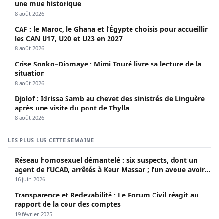
une mue historique
8 août 2026
CAF : le Maroc, le Ghana et l’Égypte choisis pour accueillir
les CAN U17, U20 et U23 en 2027
8 août 2026
Crise Sonko–Diomaye : Mimi Touré livre sa lecture de la
situation
8 août 2026
Djolof : Idrissa Samb au chevet des sinistrés de Linguère
après une visite du pont de Thylla
8 août 2026
LES PLUS LUS CETTE SEMAINE
Réseau homosexuel démantelé : six suspects, dont un
agent de l’UCAD, arrêtés à Keur Massar ; l’un avoue avoir
propagé le VIH depuis 2018
16 juin 2026
Transparence et Redevabilité : Le Forum Civil réagit au
rapport de la cour des comptes
19 février 2025