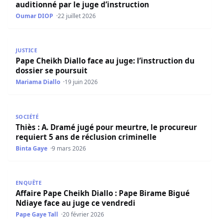
auditionné par le juge d’instruction
Oumar DIOP
22 juillet 2026
Pape Cheikh Diallo face au juge: l’instruction du dossier 
JUSTICE
Pape Cheikh Diallo face au juge: l’instruction du
dossier se poursuit
Mariama Diallo
19 juin 2026
Thiès : A. Dramé jugé pour meurtre, le procureur requiert
SOCIÉTÉ
Thiès : A. Dramé jugé pour meurtre, le procureur
requiert 5 ans de réclusion criminelle
Binta Gaye
9 mars 2026
Affaire Pape Cheikh Diallo : Pape Birame Bigué Ndiaye fa
ENQUÊTE
Affaire Pape Cheikh Diallo : Pape Birame Bigué
Ndiaye face au juge ce vendredi
Pape Gaye Tall
20 février 2026