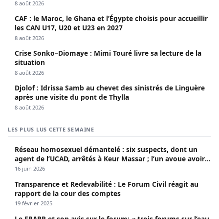
8 août 2026
CAF : le Maroc, le Ghana et l’Égypte choisis pour accueillir
les CAN U17, U20 et U23 en 2027
8 août 2026
Crise Sonko–Diomaye : Mimi Touré livre sa lecture de la
situation
8 août 2026
Djolof : Idrissa Samb au chevet des sinistrés de Linguère
après une visite du pont de Thylla
8 août 2026
LES PLUS LUS CETTE SEMAINE
Réseau homosexuel démantelé : six suspects, dont un
agent de l’UCAD, arrêtés à Keur Massar ; l’un avoue avoir
propagé le VIH depuis 2018
16 juin 2026
Transparence et Redevabilité : Le Forum Civil réagit au
rapport de la cour des comptes
19 février 2025
Le FRAPP et son avis sur le forum: « trois forums sur l’eau