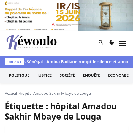
Aller au contenu
Rechercher
Men
Kéwoulo, le premier site d'information et d'investigation d
waye
Miss Sénégal : Amina Badiane rompt le silence et annonc
URGENT
POLITIQUE
JUSTICE
SOCIÉTÉ
ENQUÊTE
ECONOMIE
Accueil
hôpital Amadou Sakhir Mbaye de Louga
Étiquette :
hôpital Amadou
Sakhir Mbaye de Louga
Accident: Un père de famille dérape sur sa moto, avec sa f