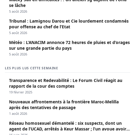
se lâche
5 août 2026
Tribunal : Lamignou Darou et Cie lourdement condamnés
pour offense au chef de l’Etat
5 août 2026
Météo : L’ANACIM annonce 72 heures de pluies et d’orages
sur une grande partie du pays
5 août 2026
LES PLUS LUS CETTE SEMAINE
Transparence et Redevabilité : Le Forum Civil réagit au
rapport de la cour des comptes
19 février 2025
Nouveaux affrontements à la frontière Maroc-Melilla
après des tentatives de passage
1 août 2026
Réseau homosexuel démantelé : six suspects, dont un
agent de l’UCAD, arrêtés à Keur Massar ; l’un avoue avoir
propagé le VIH depuis 2018
16 juin 2026