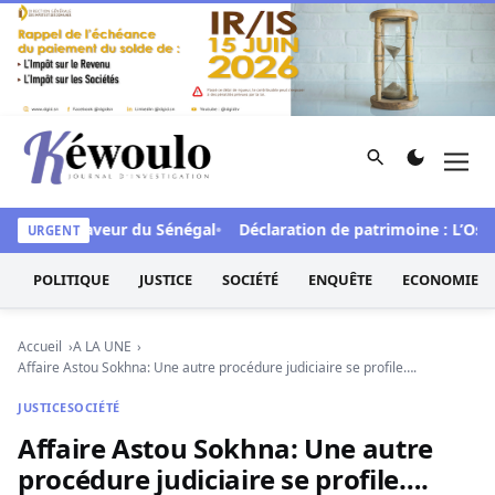
Aller au contenu
Rechercher
Men
Kéwoulo, le premier site d'information et d'investigation d
FCFA en faveur du Sénégal
Déclaration de patrimoine : L’Osidea
URGENT
POLITIQUE
JUSTICE
SOCIÉTÉ
ENQUÊTE
ECONOMIE
Accueil
A LA UNE
Affaire Astou Sokhna: Une autre procédure judiciaire se profile….
JUSTICE
SOCIÉTÉ
Affaire Astou Sokhna: Une autre
procédure judiciaire se profile….