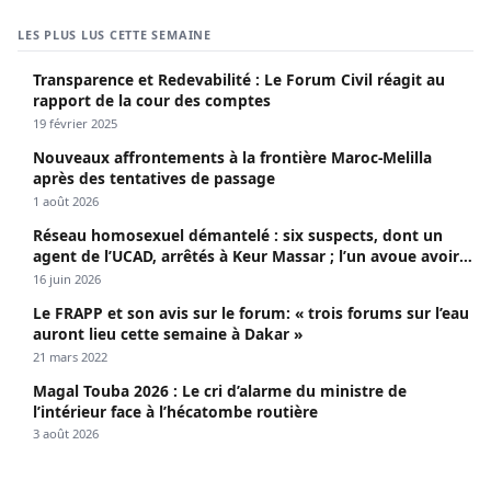
LES PLUS LUS CETTE SEMAINE
Transparence et Redevabilité : Le Forum Civil réagit au
rapport de la cour des comptes
19 février 2025
Nouveaux affrontements à la frontière Maroc-Melilla
après des tentatives de passage
1 août 2026
Réseau homosexuel démantelé : six suspects, dont un
agent de l’UCAD, arrêtés à Keur Massar ; l’un avoue avoir
propagé le VIH depuis 2018
16 juin 2026
Le FRAPP et son avis sur le forum: « trois forums sur l’eau
auront lieu cette semaine à Dakar »
21 mars 2022
Magal Touba 2026 : Le cri d’alarme du ministre de
l’intérieur face à l’hécatombe routière
3 août 2026