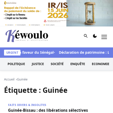
Aller au contenu
Rechercher
Men
Kéwoulo, le premier site d'information et d'investigation d
de FCFA en faveur du Sénégal
Déclaration de patrimoine : L’Os
URGENT
POLITIQUE
JUSTICE
SOCIÉTÉ
ENQUÊTE
ECONOMIE
Accueil
Guinée
Étiquette :
Guinée
Guinée-Bissau : des libérations sélectives ravivent les s
FAITS DIVERS & INSOLITES
Guinée-Bissau : des libérations sélectives