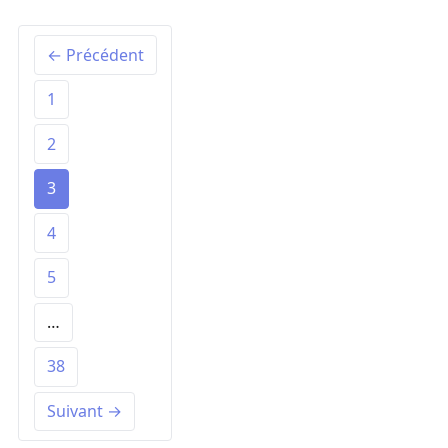
← Précédent
1
2
3
4
5
…
38
Suivant →