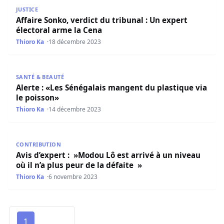
Affaire Sonko, verdict du tribunal : Un expert électoral a
JUSTICE
Affaire Sonko, verdict du tribunal : Un expert
électoral arme la Cena
Thioro Ka
18 décembre 2023
Alerte : «Les Sénégalais mangent du plastique via le pois
SANTÉ & BEAUTÉ
Alerte : «Les Sénégalais mangent du plastique via
le poisson»
Thioro Ka
14 décembre 2023
Avis d’expert : »Modou Lô est arrivé à un niveau où il n’a 
CONTRIBUTION
Avis d’expert : »Modou Lô est arrivé à un niveau
où il n’a plus peur de la défaite »
Thioro Ka
6 novembre 2023
1