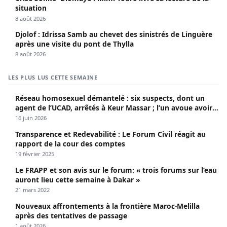
situation
8 août 2026
Djolof : Idrissa Samb au chevet des sinistrés de Linguère
après une visite du pont de Thylla
8 août 2026
LES PLUS LUS CETTE SEMAINE
Réseau homosexuel démantelé : six suspects, dont un
agent de l’UCAD, arrêtés à Keur Massar ; l’un avoue avoir
propagé le VIH depuis 2018
16 juin 2026
Transparence et Redevabilité : Le Forum Civil réagit au
rapport de la cour des comptes
19 février 2025
Le FRAPP et son avis sur le forum: « trois forums sur l’eau
auront lieu cette semaine à Dakar »
21 mars 2022
Nouveaux affrontements à la frontière Maroc-Melilla
après des tentatives de passage
1 août 2026