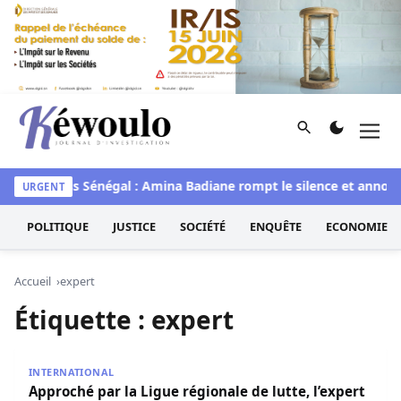
Aller au contenu
Rechercher
Men
Kéwoulo, le premier site d'information et d'investigation d
waye
Miss Sénégal : Amina Badiane rompt le silence et annonc
URGENT
POLITIQUE
JUSTICE
SOCIÉTÉ
ENQUÊTE
ECONOMIE
Accueil
expert
Étiquette :
expert
Approché par la Ligue régionale de lutte, l’expert Ramzi 
INTERNATIONAL
Approché par la Ligue régionale de lutte, l’expert