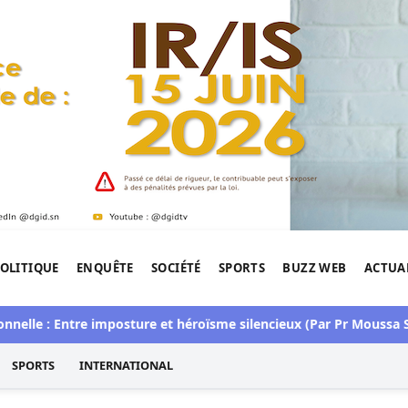
OLITIQUE
ENQUÊTE
SOCIÉTÉ
SPORTS
BUZZ WEB
ACTUA
tigation de l'Afrique.
 : Entre imposture et héroïsme silencieux (Par Pr Moussa Seydi)
SPORTS
INTERNATIONAL