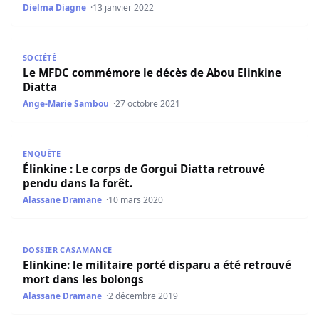
Dielma Diagne
13 janvier 2022
Le MFDC commémore le décès de Abou Elinkine Diatta
SOCIÉTÉ
Le MFDC commémore le décès de Abou Elinkine
Diatta
Ange-Marie Sambou
27 octobre 2021
Élinkine : Le corps de Gorgui Diatta retrouvé pendu dans l
ENQUÊTE
Élinkine : Le corps de Gorgui Diatta retrouvé
pendu dans la forêt.
Alassane Dramane
10 mars 2020
Elinkine: le militaire porté disparu a été retrouvé mort d
DOSSIER CASAMANCE
Elinkine: le militaire porté disparu a été retrouvé
mort dans les bolongs
Alassane Dramane
2 décembre 2019