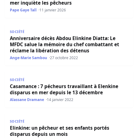
mer inquiète les pêcheurs
Pape Gaye Tall
11 janvier 2026
Anniversaire décès Abdou Elinkine Diatta: Le MFDC salue
SOCIÉTÉ
Anniversaire décès Abdou Elinkine Diatta: Le
MFDC salue la mémoire du chef combattant et
réclame la libération des détenus
Ange-Marie Sambou
27 octobre 2022
Casamance : 7 pécheurs travaillant à Elenkine disparus 
SOCIÉTÉ
Casamance : 7 pécheurs travaillant à Elenkine
disparus en mer depuis le 13 décembre
Alassane Dramane
14 janvier 2022
Elinkine: un pêcheur et ses enfants portés disparus depu
SOCIÉTÉ
Elinkine: un pêcheur et ses enfants portés
disparus depuis un mois