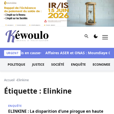
Aller au contenu
Rechercher
Men
Kéwoulo, le premier site d'information et d'investigation d
é aux 28 mis en cause
Affaires ASER et ONAS : Moundiaye Cissé
URGENT
POLITIQUE
JUSTICE
SOCIÉTÉ
ENQUÊTE
ECONOMIE
Accueil
Elinkine
Étiquette :
Elinkine
ELINKINE : La disparition d’une pirogue en haute mer inq
ENQUÊTE
ELINKINE : La disparition d’une pirogue en haute