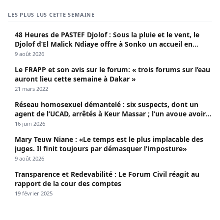
LES PLUS LUS CETTE SEMAINE
48 Heures de PASTEF Djolof : Sous la pluie et le vent, le
Djolof d’El Malick Ndiaye offre à Sonko un accueil en
apothéose
9 août 2026
Le FRAPP et son avis sur le forum: « trois forums sur l’eau
auront lieu cette semaine à Dakar »
21 mars 2022
Réseau homosexuel démantelé : six suspects, dont un
agent de l’UCAD, arrêtés à Keur Massar ; l’un avoue avoir
propagé le VIH depuis 2018
16 juin 2026
Mary Teuw Niane : «Le temps est le plus implacable des
juges. Il finit toujours par démasquer l’imposture»
9 août 2026
Transparence et Redevabilité : Le Forum Civil réagit au
rapport de la cour des comptes
19 février 2025