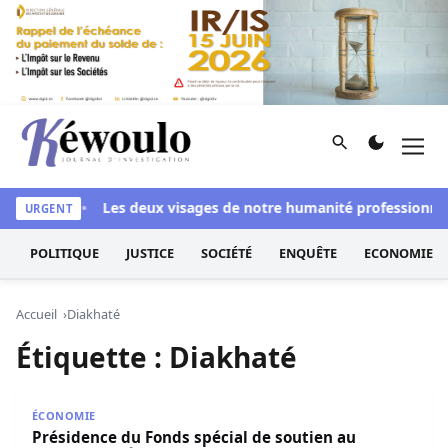
Aller au contenu
Rechercher
Men
Kéwoulo, le premier site d'information et d'investigation d
si blanchi
Les deux visages de notre humanité professionnelle
URGENT
POLITIQUE
JUSTICE
SOCIÉTÉ
ENQUÊTE
ECONOMIE
Accueil
Diakhaté
Étiquette :
Diakhaté
Présidence du Fonds spécial de soutien au secteur de l’É
ÉCONOMIE
Présidence du Fonds spécial de soutien au