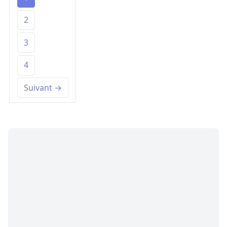
2
3
4
Suivant →