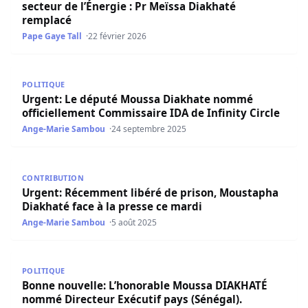
secteur de l’Énergie : Pr Meïssa Diakhaté
remplacé
Pape Gaye Tall
22 février 2026
Urgent: Le député Moussa Diakhate nommé officiellement
POLITIQUE
Urgent: Le député Moussa Diakhate nommé
officiellement Commissaire IDA de Infinity Circle
Ange-Marie Sambou
24 septembre 2025
Urgent: Récemment libéré de prison, Moustapha Diakhaté
CONTRIBUTION
Urgent: Récemment libéré de prison, Moustapha
Diakhaté face à la presse ce mardi
Ange-Marie Sambou
5 août 2025
Bonne nouvelle: L’honorable Moussa DIAKHATÉ nommé Dir
POLITIQUE
Bonne nouvelle: L’honorable Moussa DIAKHATÉ
nommé Directeur Exécutif pays (Sénégal).