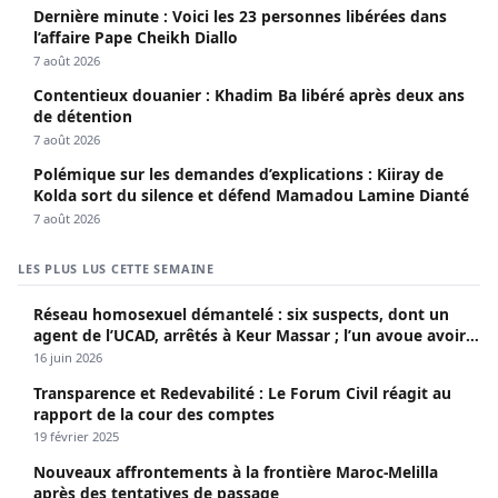
Dernière minute : Voici les 23 personnes libérées dans
l’affaire Pape Cheikh Diallo
7 août 2026
Contentieux douanier : Khadim Ba libéré après deux ans
de détention
7 août 2026
Polémique sur les demandes d’explications : Kiiray de
Kolda sort du silence et défend Mamadou Lamine Dianté
7 août 2026
LES PLUS LUS CETTE SEMAINE
Réseau homosexuel démantelé : six suspects, dont un
agent de l’UCAD, arrêtés à Keur Massar ; l’un avoue avoir
propagé le VIH depuis 2018
16 juin 2026
Transparence et Redevabilité : Le Forum Civil réagit au
rapport de la cour des comptes
19 février 2025
Nouveaux affrontements à la frontière Maroc-Melilla
après des tentatives de passage