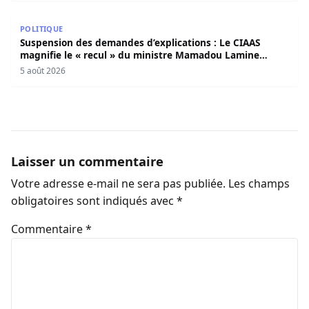
Suspension des demandes d’explications : Le CIAAS magni
POLITIQUE
Suspension des demandes d’explications : Le CIAAS
magnifie le « recul » du ministre Mamadou Lamine
Dianté
5 août 2026
Laisser un commentaire
Votre adresse e-mail ne sera pas publiée.
Les champs
obligatoires sont indiqués avec
*
Commentaire
*