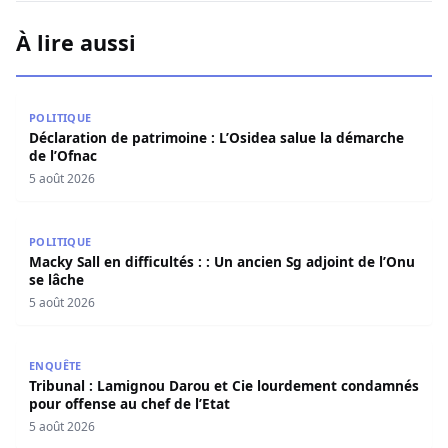
À lire aussi
Déclaration de patrimoine : L’Osidea salue la démarche d
POLITIQUE
Déclaration de patrimoine : L’Osidea salue la démarche
de l’Ofnac
5 août 2026
Macky Sall en difficultés : : Un ancien Sg adjoint de l’Onu 
POLITIQUE
Macky Sall en difficultés : : Un ancien Sg adjoint de l’Onu
se lâche
5 août 2026
Tribunal : Lamignou Darou et Cie lourdement condamnés p
ENQUÊTE
Tribunal : Lamignou Darou et Cie lourdement condamnés
pour offense au chef de l’Etat
5 août 2026