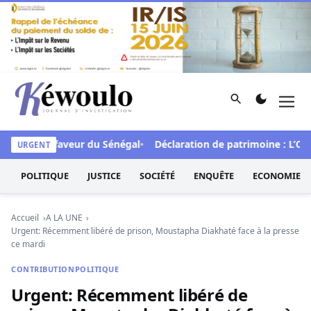
Aller au contenu
Rechercher
Men
Kéwoulo, le premier site d'information et d'investigation d
 FCFA en faveur du Sénégal
Déclaration de patrimoine : L’Oside
URGENT
POLITIQUE
JUSTICE
SOCIÉTÉ
ENQUÊTE
ECONOMIE
Accueil
A LA UNE
Urgent: Récemment libéré de prison, Moustapha Diakhaté face à la presse
ce mardi
CONTRIBUTION
POLITIQUE
Urgent: Récemment libéré de