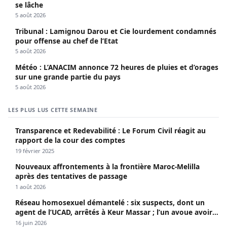
se lâche
5 août 2026
Tribunal : Lamignou Darou et Cie lourdement condamnés
pour offense au chef de l’Etat
5 août 2026
Météo : L’ANACIM annonce 72 heures de pluies et d’orages
sur une grande partie du pays
5 août 2026
LES PLUS LUS CETTE SEMAINE
Transparence et Redevabilité : Le Forum Civil réagit au
rapport de la cour des comptes
19 février 2025
Nouveaux affrontements à la frontière Maroc-Melilla
après des tentatives de passage
1 août 2026
Réseau homosexuel démantelé : six suspects, dont un
agent de l’UCAD, arrêtés à Keur Massar ; l’un avoue avoir
propagé le VIH depuis 2018
16 juin 2026