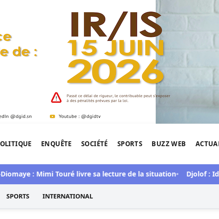
OLITIQUE
ENQUÊTE
SOCIÉTÉ
SPORTS
BUZZ WEB
ACTUA
tigation de l'Afrique.
aye : Mimi Touré livre sa lecture de la situation
Djolof : Idri
SPORTS
INTERNATIONAL