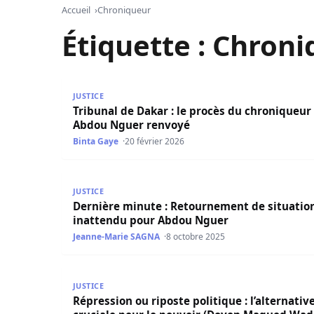
Accueil
Chroniqueur
Étiquette :
Chroni
Tribunal de Dakar : le procès du chroniqueur 
JUSTICE
Tribunal de Dakar : le procès du chroniqueur
Abdou Nguer renvoyé
Binta Gaye
20 février 2026
Dernière minute : Retournement de situation 
JUSTICE
Dernière minute : Retournement de situatio
inattendu pour Abdou Nguer
Jeanne-Marie SAGNA
8 octobre 2025
Répression ou riposte politique : l’alternative
JUSTICE
Répression ou riposte politique : l’alternativ