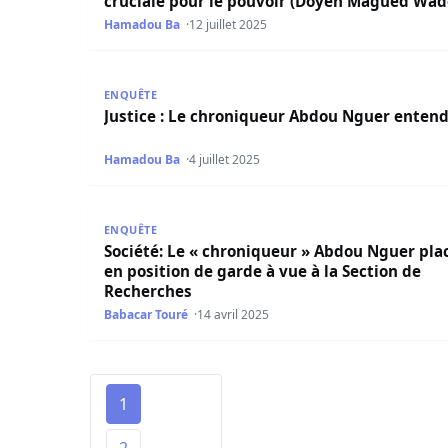
cruciale pour le pouvoir (Doyen Magued Wad
Hamadou Ba
12 juillet 2025
Justice : Le chroniqueur Abdou Nguer entendu
ENQUÊTE
Justice : Le chroniqueur Abdou Nguer enten
Hamadou Ba
4 juillet 2025
Société: Le « chroniqueur » Abdou Nguer placé 
ENQUÊTE
Société: Le « chroniqueur » Abdou Nguer pla
en position de garde à vue à la Section de
Recherches
Babacar Touré
14 avril 2025
1