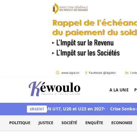
Aller au contenu
A LA UNE
P
Kéwoulo, le premier site d'information et d'inves
pour accueillir les CAN U17, U20 et U23 en 2027
Crise Sonko–Diom
URGENT
POLITIQUE
JUSTICE
SOCIÉTÉ
ENQUÊTE
ECONOMIE