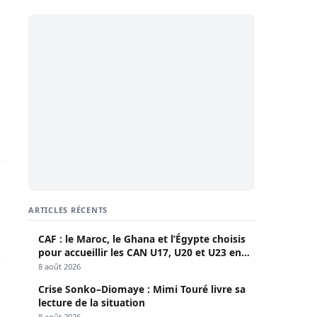
 bracelet électronique…
n face à face avec le juge d’instruction
ARTICLES RÉCENTS
CAF : le Maroc, le Ghana et l’Égypte choisis
pour accueillir les CAN U17, U20 et U23 en
2027
8 août 2026
nvoyé en instruction
Crise Sonko–Diomaye : Mimi Touré livre sa
lecture de la situation
8 août 2026