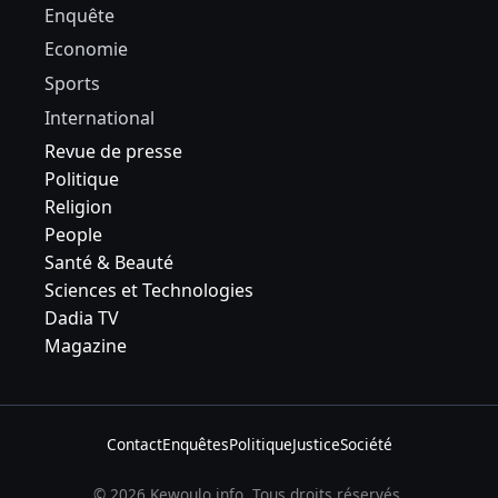
Enquête
Economie
Sports
International
Revue de presse
Politique
Religion
People
Santé & Beauté
Sciences et Technologies
Dadia TV
Magazine
Contact
Enquêtes
Politique
Justice
Société
© 2026 Kewoulo.info. Tous droits réservés.