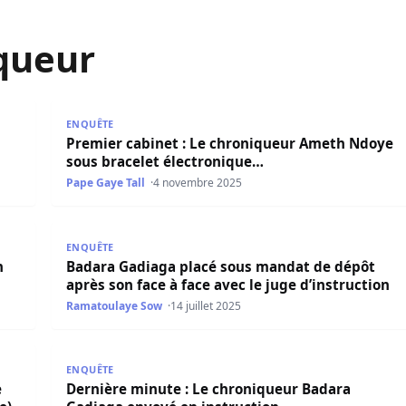
queur
Abdou Nguer renvoyé
Premier cabinet : Le chroniqueur Ameth Ndoye sous
ENQUÊTE
Premier cabinet : Le chroniqueur Ameth Ndoye
sous bracelet électronique…
Pape Gaye Tall
4 novembre 2025
inattendu pour Abdou Nguer
Badara Gadiaga placé sous mandat de dépôt après so
ENQUÊTE
n
Badara Gadiaga placé sous mandat de dépôt
après son face à face avec le juge d’instruction
Ramatoulaye Sow
14 juillet 2025
 cruciale pour le pouvoir (Doyen Magued Wade)
Dernière minute : Le chroniqueur Badara Gadiaga e
ENQUÊTE
e
Dernière minute : Le chroniqueur Badara