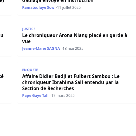
e)
Gadiaga envoyé en instruction
Ramatoulaye Sow
11 juillet 2025
Le chroniqueur Arona Niang placé en garde à vue
JUSTICE
du
Le chroniqueur Arona Niang placé en garde à
vue
Jeanne-Marie SAGNA
13 mai 2025
en position de garde à vue à la Section de Recherches
Affaire Didier Badji et Fulbert Sambou : Le chroniq
ENQUÊTE
cé
Affaire Didier Badji et Fulbert Sambou : Le
chroniqueur Ibrahima Sall entendu par la
Section de Recherches
Pape Gaye Tall
17 mars 2025