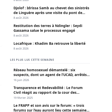
Djolof : Idrissa Samb au chevet des sinistrés
de Linguère après une visite du pont de
Thylla
8 août 2026
Restitution des terres à Ndingler : Seydi
Gassama salue le processus engagé
8 août 2026
Locafrique : Khadim Ba retrouve la liberté
8 août 2026
ueur Ibrahima Sall entendu par la Section de Recherches
LES PLUS LUS CETTE SEMAINE
Réseau homosexuel démantelé : six
suspects, dont un agent de l’UCAD, arrêtés à
Keur Massar ; l’un avoue avoir propagé le
16 juin 2026
VIH depuis 2018
Transparence et Redevabilité : Le Forum
Civil réagit au rapport de la cour des
comptes
19 février 2025
Le FRAPP et son avis sur le forum: « trois
forums sur l’eau auront lieu cette semaine à