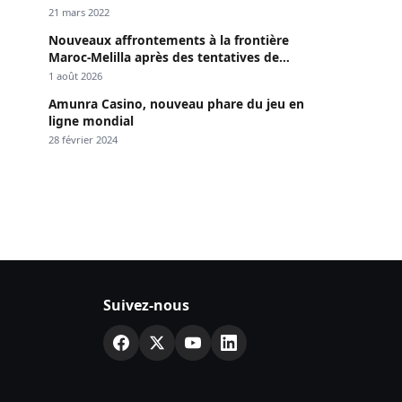
Dakar »
21 mars 2022
Nouveaux affrontements à la frontière
Maroc-Melilla après des tentatives de
passage
1 août 2026
Amunra Casino, nouveau phare du jeu en
ligne mondial
28 février 2024
Suivez-nous