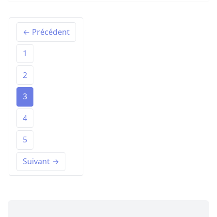
← Précédent
1
2
3
4
5
Suivant →