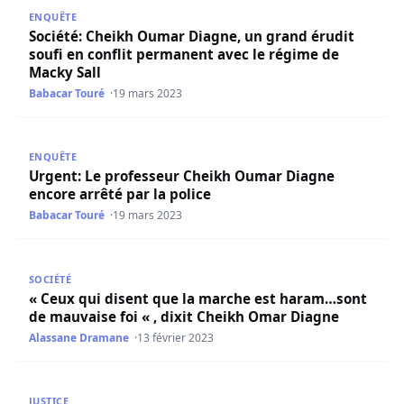
Société: Cheikh Oumar Diagne, un grand érudit soufi en 
ENQUÊTE
Société: Cheikh Oumar Diagne, un grand érudit
soufi en conflit permanent avec le régime de
Macky Sall
Babacar Touré
19 mars 2023
Urgent: Le professeur Cheikh Oumar Diagne encore arrêté
ENQUÊTE
Urgent: Le professeur Cheikh Oumar Diagne
encore arrêté par la police
Babacar Touré
19 mars 2023
« Ceux qui disent que la marche est haram…sont de mauva
SOCIÉTÉ
« Ceux qui disent que la marche est haram…sont
de mauvaise foi « , dixit Cheikh Omar Diagne
Alassane Dramane
13 février 2023
Après son incarcération : Cheikh Oumar Diagne solde se
JUSTICE