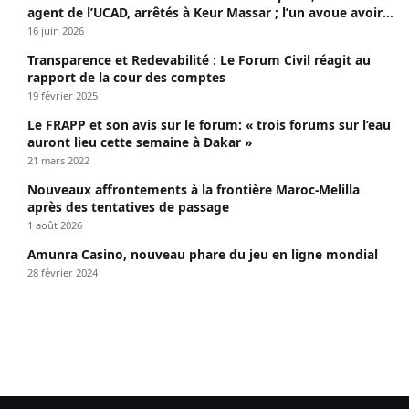
agent de l’UCAD, arrêtés à Keur Massar ; l’un avoue avoir
propagé le VIH depuis 2018
16 juin 2026
Transparence et Redevabilité : Le Forum Civil réagit au
rapport de la cour des comptes
19 février 2025
Le FRAPP et son avis sur le forum: « trois forums sur l’eau
auront lieu cette semaine à Dakar »
21 mars 2022
Nouveaux affrontements à la frontière Maroc-Melilla
après des tentatives de passage
1 août 2026
Amunra Casino, nouveau phare du jeu en ligne mondial
28 février 2024