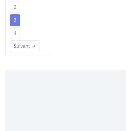
2
3
4
Suivant →