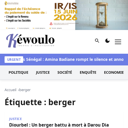
Aller au contenu
Rechercher
Men
Kéwoulo, le premier site d'information et d'investigation d
waye
Miss Sénégal : Amina Badiane rompt le silence et annonc
URGENT
POLITIQUE
JUSTICE
SOCIÉTÉ
ENQUÊTE
ECONOMIE
Accueil
berger
Étiquette :
berger
Diourbel : Un berger battu à mort à Darou Dia
JUSTICE
Diourbel : Un berger battu à mort à Darou Dia