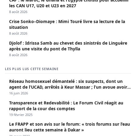
les CAN U17, U20 et U23 en 2027
8 août 2026
Crise Sonko–Diomaye : Mimi Touré livre sa lecture de la
situation
8 août 2026
Djolof : Idrissa Samb au chevet des sinistrés de Linguère
après une visite du pont de Thylla
8 août 2026
LES PLUS LUS CETTE SEMAINE
Réseau homosexuel démantelé : six suspects, dont un
agent de l’UCAD, arrêtés à Keur Massar ; l’un avoue avoir
propagé le VIH depuis 2018
16 juin 2026
Transparence et Redevabilité : Le Forum Civil réagit au
rapport de la cour des comptes
19 février 2025
Le FRAPP et son avis sur le forum: « trois forums sur l’eau
auront lieu cette semaine à Dakar »