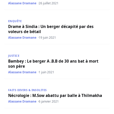
Alassane Dramane
26 juillet 2021
Drame à Sindia : Un berger décapité par des voleurs de b
ENQUÊTE
Drame à Sindia : Un berger décapité par des
voleurs de bétail
Alassane Dramane
19 juin 2021
Bambey : Le berger A .B.B de 30 ans bat à mort son père
JUSTICE
Bambey : Le berger A .B.B de 30 ans bat à mort
son père
Alassane Dramane
1 juin 2021
Nécrologie : M.Sow abattu par balle à Thilmakha
FAITS DIVERS & INSOLITES
Nécrologie : M.Sow abattu par balle à Thilmakha
Alassane Dramane
6 janvier 2021