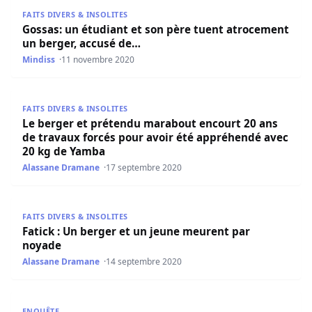
Gossas: un étudiant et son père tuent atrocement un be
FAITS DIVERS & INSOLITES
Gossas: un étudiant et son père tuent atrocement
un berger, accusé de…
Mindiss
11 novembre 2020
Le berger et prétendu marabout encourt 20 ans de trava
FAITS DIVERS & INSOLITES
Le berger et prétendu marabout encourt 20 ans
de travaux forcés pour avoir été appréhendé avec
20 kg de Yamba
Alassane Dramane
17 septembre 2020
Fatick : Un berger et un jeune meurent par noyade
FAITS DIVERS & INSOLITES
Fatick : Un berger et un jeune meurent par
noyade
Alassane Dramane
14 septembre 2020
Linguère : Un berger tué pour une chèvre
ENQUÊTE