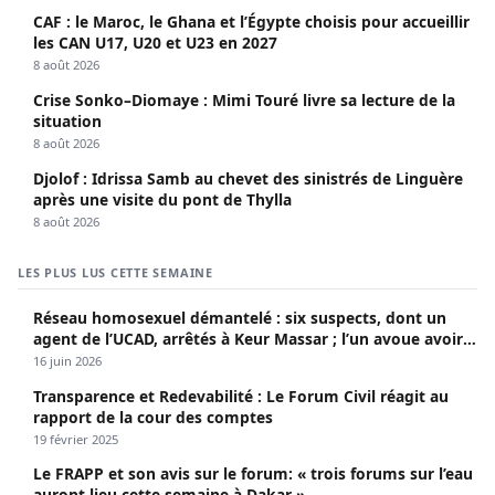
CAF : le Maroc, le Ghana et l’Égypte choisis pour accueillir
les CAN U17, U20 et U23 en 2027
8 août 2026
Crise Sonko–Diomaye : Mimi Touré livre sa lecture de la
situation
8 août 2026
Djolof : Idrissa Samb au chevet des sinistrés de Linguère
après une visite du pont de Thylla
8 août 2026
LES PLUS LUS CETTE SEMAINE
Réseau homosexuel démantelé : six suspects, dont un
agent de l’UCAD, arrêtés à Keur Massar ; l’un avoue avoir
propagé le VIH depuis 2018
16 juin 2026
Transparence et Redevabilité : Le Forum Civil réagit au
rapport de la cour des comptes
19 février 2025
Le FRAPP et son avis sur le forum: « trois forums sur l’eau
auront lieu cette semaine à Dakar »