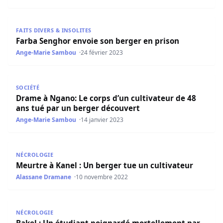
Farba Senghor envoie son berger en prison
FAITS DIVERS & INSOLITES
Farba Senghor envoie son berger en prison
Ange-Marie Sambou
24 février 2023
Drame à Ngano: Le corps d’un cultivateur de 48 ans tué 
SOCIÉTÉ
Drame à Ngano: Le corps d’un cultivateur de 48
ans tué par un berger découvert
Ange-Marie Sambou
14 janvier 2023
Meurtre à Kanel : Un berger tue un cultivateur
NÉCROLOGIE
Meurtre à Kanel : Un berger tue un cultivateur
Alassane Dramane
10 novembre 2022
Bakel : Un étudiant poignardé mortellement par un berg
NÉCROLOGIE
Bakel : Un étudiant poignardé mortellement par