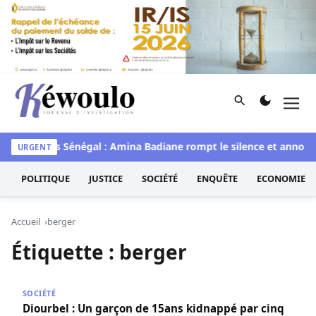
Aller au contenu
Rechercher
Men
Kéwoulo, le premier site d'information et d'investigation d
waye
Miss Sénégal : Amina Badiane rompt le silence et annonce
URGENT
POLITIQUE
JUSTICE
SOCIÉTÉ
ENQUÊTE
ECONOMIE
Accueil
berger
Étiquette :
berger
Diourbel : Un garçon de 15ans kidnappé par cinq bergers
SOCIÉTÉ
Diourbel : Un garçon de 15ans kidnappé par cinq