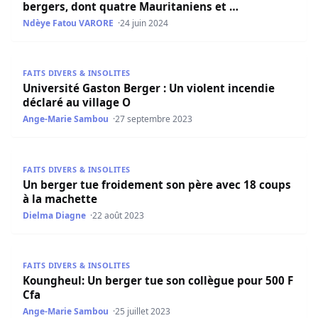
bergers, dont quatre Mauritaniens et …
Ndèye Fatou VARORE
24 juin 2024
Université Gaston Berger : Un violent incendie déclaré au
FAITS DIVERS & INSOLITES
Université Gaston Berger : Un violent incendie
déclaré au village O
Ange-Marie Sambou
27 septembre 2023
Un berger tue froidement son père avec 18 coups à la m
FAITS DIVERS & INSOLITES
Un berger tue froidement son père avec 18 coups
à la machette
Dielma Diagne
22 août 2023
Koungheul: Un berger tue son collègue pour 500 F Cfa
FAITS DIVERS & INSOLITES
Koungheul: Un berger tue son collègue pour 500 F
Cfa
Ange-Marie Sambou
25 juillet 2023