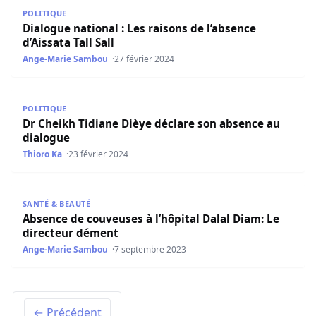
Dialogue national : Les raisons de l’absence d’Aissata Tall 
POLITIQUE
Dialogue national : Les raisons de l’absence
d’Aissata Tall Sall
Ange-Marie Sambou
27 février 2024
Dr Cheikh Tidiane Dièye déclare son absence au dialogue
POLITIQUE
Dr Cheikh Tidiane Dièye déclare son absence au
dialogue
Thioro Ka
23 février 2024
Absence de couveuses à l’hôpital Dalal Diam: Le directe
SANTÉ & BEAUTÉ
Absence de couveuses à l’hôpital Dalal Diam: Le
directeur dément
Ange-Marie Sambou
7 septembre 2023
← Précédent