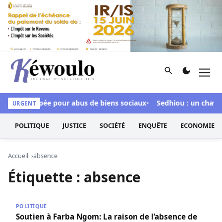
Aller au contenu
Rechercher
Men
Kéwoulo, le premier site d'information et d'investigation d
dour inculpée pour abus de biens sociaux
Sedhiou : un chavire
URGENT
POLITIQUE
JUSTICE
SOCIÉTÉ
ENQUÊTE
ECONOMIE
Accueil
absence
Étiquette :
absence
Soutien à Farba Ngom: La raison de l’absence de Abdou
POLITIQUE
Soutien à Farba Ngom: La raison de l’absence de