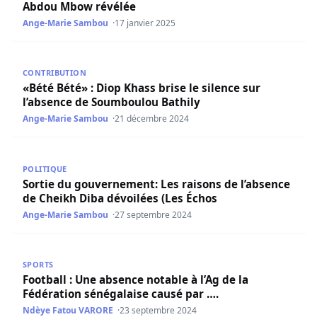
Abdou Mbow révélée
Ange-Marie Sambou
17 janvier 2025
«Bété Bété» : Diop Khass brise le silence sur l’absence d
CONTRIBUTION
«Bété Bété» : Diop Khass brise le silence sur
l’absence de Soumboulou Bathily
Ange-Marie Sambou
21 décembre 2024
Sortie du gouvernement: Les raisons de l’absence de Che
POLITIQUE
Sortie du gouvernement: Les raisons de l’absence
de Cheikh Diba dévoilées (Les Échos
Ange-Marie Sambou
27 septembre 2024
Football : Une absence notable à l’Ag de la Fédération sé
SPORTS
Football : Une absence notable à l’Ag de la
Fédération sénégalaise causé par ….
Ndèye Fatou VARORE
23 septembre 2024