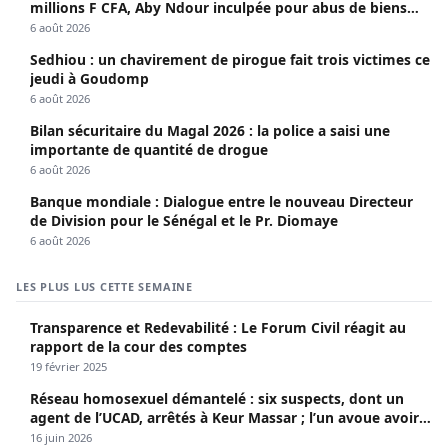
millions F CFA, Aby Ndour inculpée pour abus de biens
sociaux
6 août 2026
Sedhiou : un chavirement de pirogue fait trois victimes ce
jeudi à Goudomp
6 août 2026
Bilan sécuritaire du Magal 2026 : la police a saisi une
importante de quantité de drogue
6 août 2026
Banque mondiale : Dialogue entre le nouveau Directeur
de Division pour le Sénégal et le Pr. Diomaye
6 août 2026
LES PLUS LUS CETTE SEMAINE
Transparence et Redevabilité : Le Forum Civil réagit au
rapport de la cour des comptes
19 février 2025
Réseau homosexuel démantelé : six suspects, dont un
agent de l’UCAD, arrêtés à Keur Massar ; l’un avoue avoir
propagé le VIH depuis 2018
16 juin 2026