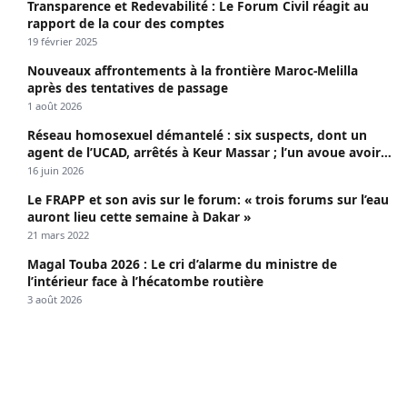
Transparence et Redevabilité : Le Forum Civil réagit au
rapport de la cour des comptes
19 février 2025
Nouveaux affrontements à la frontière Maroc-Melilla
après des tentatives de passage
1 août 2026
Réseau homosexuel démantelé : six suspects, dont un
agent de l’UCAD, arrêtés à Keur Massar ; l’un avoue avoir
propagé le VIH depuis 2018
16 juin 2026
Le FRAPP et son avis sur le forum: « trois forums sur l’eau
auront lieu cette semaine à Dakar »
21 mars 2022
Magal Touba 2026 : Le cri d’alarme du ministre de
l’intérieur face à l’hécatombe routière
3 août 2026