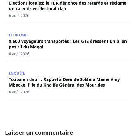
Elections locales: le FDR dénonce des retards et réclame
un calendrier électoral clair
6 août 2026
9.600 voyageurs transportés : Les GTS dressent un bilan 
ÉCONOMIE
9.600 voyageurs transportés : Les GTS dressent un bilan
positif du Magal
6 août 2026
Touba en deuil : Rappel à Dieu de Sokhna Mame Amy Mbac
ENQUÊTE
Touba en deuil : Rappel à Dieu de Sokhna Mame Amy
Mbacké, fille du Khalife Général des Mourides
6 août 2026
Laisser un commentaire