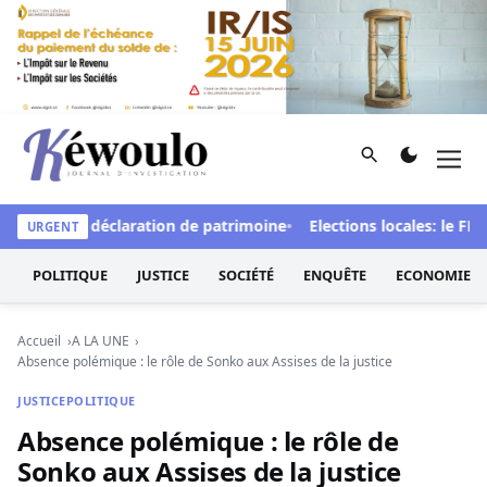
Aller au contenu
Rechercher
Men
Kéwoulo, le premier site d'information et d'investigation d
 et de la déclaration de patrimoine
Elections locales: le FDR d
URGENT
POLITIQUE
JUSTICE
SOCIÉTÉ
ENQUÊTE
ECONOMIE
Accueil
A LA UNE
Absence polémique : le rôle de Sonko aux Assises de la justice
JUSTICE
POLITIQUE
Absence polémique : le rôle de
Sonko aux Assises de la justice