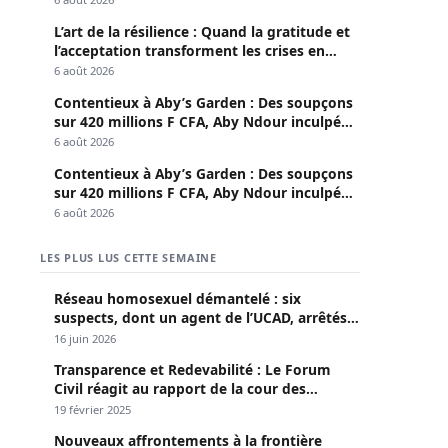
L’art de la résilience : Quand la gratitude et
l’acceptation transforment les crises en
opportunités
6 août 2026
Contentieux à Aby’s Garden : Des soupçons
sur 420 millions F CFA, Aby Ndour inculpée
pour abus de biens sociaux
6 août 2026
Contentieux à Aby’s Garden : Des soupçons
sur 420 millions F CFA, Aby Ndour inculpée
pour abus de biens sociaux
6 août 2026
LES PLUS LUS CETTE SEMAINE
Réseau homosexuel démantelé : six
suspects, dont un agent de l’UCAD, arrêtés à
Keur Massar ; l’un avoue avoir propagé le
16 juin 2026
VIH depuis 2018
Transparence et Redevabilité : Le Forum
Civil réagit au rapport de la cour des
comptes
19 février 2025
Nouveaux affrontements à la frontière