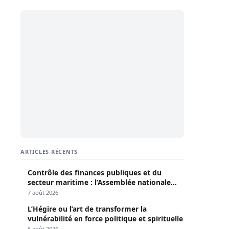
ARTICLES RÉCENTS
Contrôle des finances publiques et du
secteur maritime : l’Assemblée nationale
convoque une session extraordinaire
7 août 2026
L’Hégire ou l’art de transformer la
vulnérabilité en force politique et spirituelle
6 août 2026