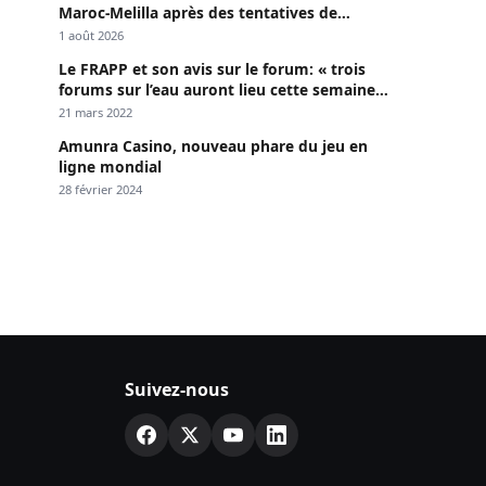
Maroc-Melilla après des tentatives de
passage
1 août 2026
Le FRAPP et son avis sur le forum: « trois
forums sur l’eau auront lieu cette semaine à
Dakar »
21 mars 2022
Amunra Casino, nouveau phare du jeu en
ligne mondial
28 février 2024
Suivez-nous