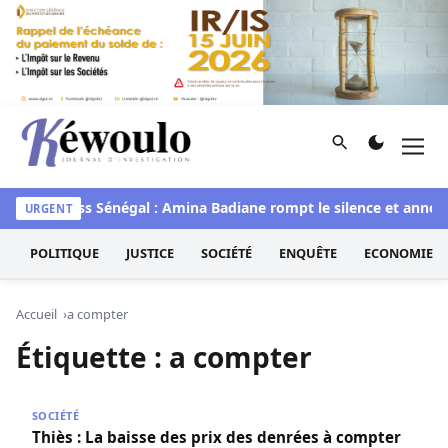
Aller au contenu
Rechercher
Men
Kéwoulo, le premier site d'information et d'investigation d
awaye
Miss Sénégal : Amina Badiane rompt le silence et annon
URGENT
POLITIQUE
JUSTICE
SOCIÉTÉ
ENQUÊTE
ECONOMIE
Accueil
a compter
Étiquette :
a compter
Thiès : La baisse des prix des denrées à compter de ce …
SOCIÉTÉ
Thiès : La baisse des prix des denrées à compter