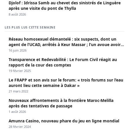
Djolof : Idrissa Samb au chevet des sinistrés de Linguère
après une visite du pont de Thylla
8 août 2026
LES PLUS LUS CETTE SEMAINE
Réseau homosexuel démantelé : six suspects, dont un
agent de l’UCAD, arrêtés à Keur Massar ; l’un avoue avoir
propagé le VIH depuis 2018
16 juin 2026
Transparence et Redevabilité : Le Forum Civil réagit au
rapport de la cour des comptes
19 février 2025
Le FRAPP et son avis sur le forum: « trois forums sur l’eau
auront lieu cette semaine à Dakar »
21 mars 2022
Nouveaux affrontements à la frontière Maroc-Melilla
après des tentatives de passage
1 août 2026
Amunra Casino, nouveau phare du jeu en ligne mondial
28 février 2024