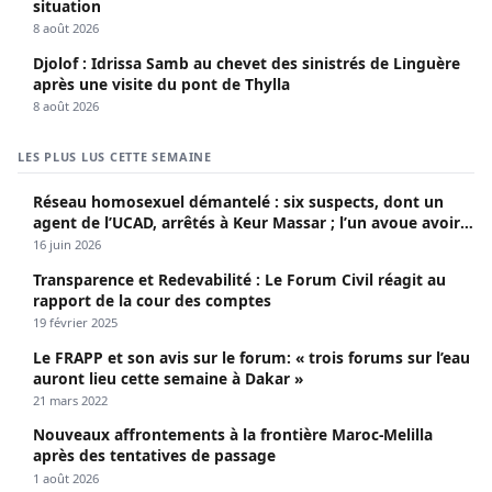
situation
8 août 2026
Djolof : Idrissa Samb au chevet des sinistrés de Linguère
après une visite du pont de Thylla
8 août 2026
LES PLUS LUS CETTE SEMAINE
Réseau homosexuel démantelé : six suspects, dont un
agent de l’UCAD, arrêtés à Keur Massar ; l’un avoue avoir
propagé le VIH depuis 2018
16 juin 2026
Transparence et Redevabilité : Le Forum Civil réagit au
rapport de la cour des comptes
19 février 2025
Le FRAPP et son avis sur le forum: « trois forums sur l’eau
auront lieu cette semaine à Dakar »
21 mars 2022
Nouveaux affrontements à la frontière Maroc-Melilla
après des tentatives de passage
1 août 2026