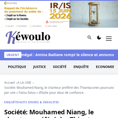
Aller au contenu
Rechercher
Men
Kéwoulo, le premier site d'information et d'investigation d
Miss Sénégal : Amina Badiane rompt le silence et annonce une
URGENT
POLITIQUE
JUSTICE
SOCIÉTÉ
ENQUÊTE
ECONOMIE
Accueil
A LA UNE
Société: Mouhamed Niang, le chanteur préféré des Thiantacones poursuivi
par une « Fatou-fatou » d’Italie pour abus de confiance.
ENQUÊTE
FAITS DIVERS & INSOLITES
Société: Mouhamed Niang, le