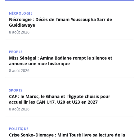
Nécrologie : Décès de l’imam Youssoupha Sarr de Guédi
NÉCROLOGIE
Nécrologie : Décès de l’imam Youssoupha Sarr de
Guédiawaye
8 août 2026
Miss Sénégal : Amina Badiane rompt le silence et annon
PEOPLE
Miss Sénégal : Amina Badiane rompt le silence et
annonce une mue historique
8 août 2026
CAF : le Maroc, le Ghana et l’Égypte choisis pour accueill
SPORTS
CAF : le Maroc, le Ghana et l’Égypte choisis pour
accueillir les CAN U17, U20 et U23 en 2027
8 août 2026
Crise Sonko–Diomaye : Mimi Touré livre sa lecture de la s
POLITIQUE
Crise Sonko–Diomaye : Mimi Touré livre sa lecture de la