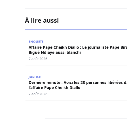
À lire aussi
Affaire Pape Cheikh Diallo : Le journaliste Pape
ENQUÊTE
Affaire Pape Cheikh Diallo : Le journaliste Pape Bi
Bigué Ndiaye aussi blanchi
7 août 2026
Dernière minute : Voici les 23 personnes libérée
JUSTICE
Dernière minute : Voici les 23 personnes libérées 
l’affaire Pape Cheikh Diallo
7 août 2026