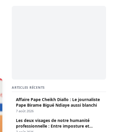
ARTICLES RÉCENTS
Affaire Pape Cheikh Diallo : Le journaliste
Pape Birame Bigué Ndiaye aussi blanchi
7 août 2026
Les deux visages de notre humanité
professionnelle : Entre imposture et
héroïsme silencieux (Par Pr Moussa Seydi)
7 août 2026