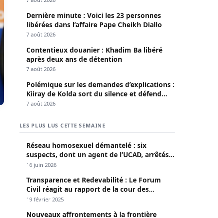
Dernière minute : Voici les 23 personnes
libérées dans l’affaire Pape Cheikh Diallo
7 août 2026
Contentieux douanier : Khadim Ba libéré
après deux ans de détention
7 août 2026
Polémique sur les demandes d’explications :
Kiiray de Kolda sort du silence et défend
Mamadou Lamine Dianté
7 août 2026
LES PLUS LUS CETTE SEMAINE
Réseau homosexuel démantelé : six
suspects, dont un agent de l’UCAD, arrêtés à
Keur Massar ; l’un avoue avoir propagé le
16 juin 2026
VIH depuis 2018
Transparence et Redevabilité : Le Forum
Civil réagit au rapport de la cour des
comptes
19 février 2025
Nouveaux affrontements à la frontière