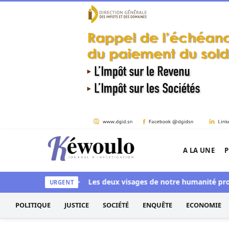
Aller au contenu
A LA UNE
P
Kéwoulo, le premier site d'information et d'inves
ye aussi blanchi
Les deux visages de notre humanité profession
URGENT
POLITIQUE
JUSTICE
SOCIÉTÉ
ENQUÊTE
ECONOMIE