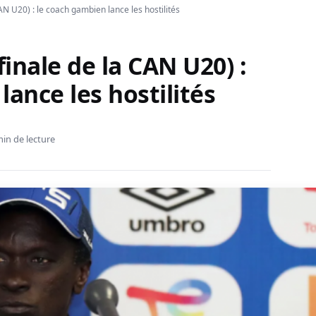
N U20) : le coach gambien lance les hostilités
inale de la CAN U20) :
lance les hostilités
min de lecture