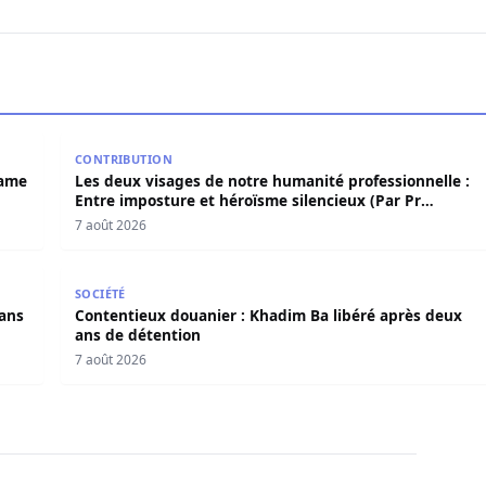
 Birame Bigué Ndiaye aussi blanchi
Les deux visages de notre humanité professionnelle
CONTRIBUTION
rame
Les deux visages de notre humanité professionnelle :
Entre imposture et héroïsme silencieux (Par Pr
Moussa Seydi)
7 août 2026
s dans l’affaire Pape Cheikh Diallo
Contentieux douanier : Khadim Ba libéré après deux
SOCIÉTÉ
dans
Contentieux douanier : Khadim Ba libéré après deux
ans de détention
7 août 2026