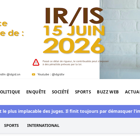
OLITIQUE
ENQUÊTE
SOCIÉTÉ
SPORTS
BUZZ WEB
ACTUA
tigation de l'Afrique.
us implacable des juges. Il finit toujours par démasquer l’impos
SPORTS
INTERNATIONAL