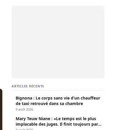
ARTICLES RÉCENTS
Bignona : Le corps sans vie d’un chauffeur
de taxi retrouvé dans sa chambre
9 août 2026
Mary Teuw Niane : «Le temps est le plus
implacable des juges. Il finit toujours par
démasquer l’imposture»
9 août 2026