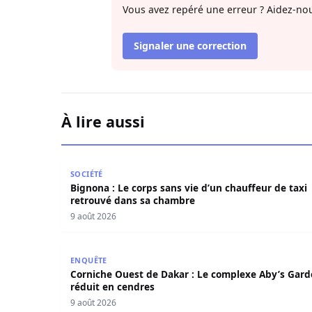
Vous avez repéré une erreur ? Aidez-nou
Signaler une correction
À lire aussi
Bignona : Le corps sans vie d’un chauffeur de t
SOCIÉTÉ
Bignona : Le corps sans vie d’un chauffeur de taxi
retrouvé dans sa chambre
9 août 2026
Corniche Ouest de Dakar : Le complexe Aby’s G
ENQUÊTE
Corniche Ouest de Dakar : Le complexe Aby’s Gar
réduit en cendres
9 août 2026