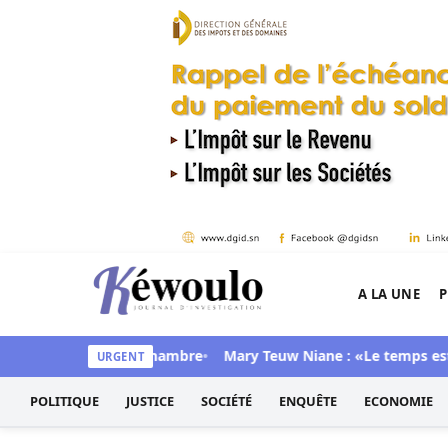
Aller au contenu
A LA UNE
P
Kéwoulo, le premier site d'information et d'inves
retrouvé dans sa chambre
Mary Teuw Niane : «Le temps est le pl
URGENT
POLITIQUE
JUSTICE
SOCIÉTÉ
ENQUÊTE
ECONOMIE