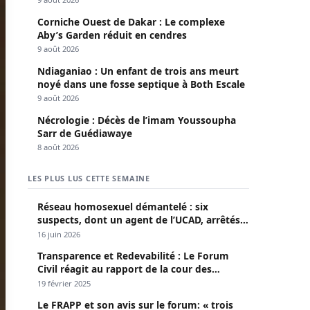
Corniche Ouest de Dakar : Le complexe
Aby’s Garden réduit en cendres
9 août 2026
Ndiaganiao : Un enfant de trois ans meurt
noyé dans une fosse septique à Both Escale
9 août 2026
Nécrologie : Décès de l’imam Youssoupha
Sarr de Guédiawaye
8 août 2026
LES PLUS LUS CETTE SEMAINE
Réseau homosexuel démantelé : six
suspects, dont un agent de l’UCAD, arrêtés à
Keur Massar ; l’un avoue avoir propagé le
16 juin 2026
VIH depuis 2018
Transparence et Redevabilité : Le Forum
Civil réagit au rapport de la cour des
comptes
19 février 2025
Le FRAPP et son avis sur le forum: « trois