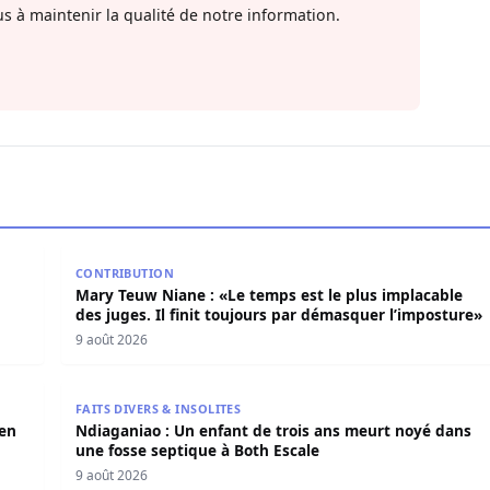
s à maintenir la qualité de notre information.
axi retrouvé dans sa chambre
Mary Teuw Niane : «Le temps est le plus implacable d
CONTRIBUTION
Mary Teuw Niane : «Le temps est le plus implacable
des juges. Il finit toujours par démasquer l’imposture»
9 août 2026
arden réduit en cendres
Ndiaganiao : Un enfant de trois ans meurt noyé dan
FAITS DIVERS & INSOLITES
den
Ndiaganiao : Un enfant de trois ans meurt noyé dans
une fosse septique à Both Escale
9 août 2026