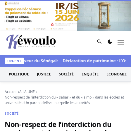
Aller au contenu
Rechercher
Men
Kéwoulo, le premier site d'information et d'investigation d
CFA en faveur du Sénégal
Déclaration de patrimoine : L’Osidea
URGENT
POLITIQUE
JUSTICE
SOCIÉTÉ
ENQUÊTE
ECONOMIE
Accueil
A LA UNE
Non-respect de l’interdiction du « sabar » et du « simb » dans les écoles et
universités :Un parent d’élève interpelle les autorités
SOCIÉTÉ
Non-respect de l’interdiction du