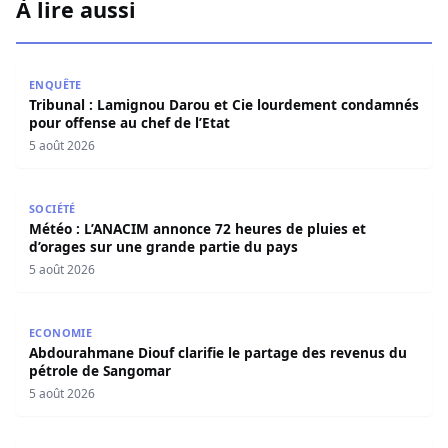
À lire aussi
Tribunal : Lamignou Darou et Cie lourdement condamnés p
ENQUÊTE
Tribunal : Lamignou Darou et Cie lourdement condamnés
pour offense au chef de l’Etat
5 août 2026
Météo : L’ANACIM annonce 72 heures de pluies et d’orage
SOCIÉTÉ
Météo : L’ANACIM annonce 72 heures de pluies et
d’orages sur une grande partie du pays
5 août 2026
Abdourahmane Diouf clarifie le partage des revenus du
ECONOMIE
Abdourahmane Diouf clarifie le partage des revenus du
pétrole de Sangomar
5 août 2026
Électrification rurale : Thierno Alia MBENGUE plaide pou