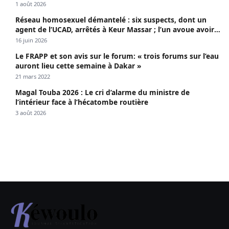
1 août 2026
Réseau homosexuel démantelé : six suspects, dont un
agent de l’UCAD, arrêtés à Keur Massar ; l’un avoue avoir
propagé le VIH depuis 2018
16 juin 2026
Le FRAPP et son avis sur le forum: « trois forums sur l’eau
auront lieu cette semaine à Dakar »
21 mars 2022
Magal Touba 2026 : Le cri d’alarme du ministre de
l’intérieur face à l’hécatombe routière
3 août 2026