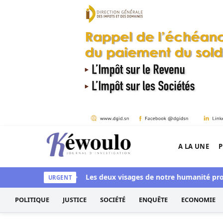
Aller au contenu
A LA UNE
P
Kéwoulo, le premier site d'information et d'inves
e aussi blanchi
Les deux visages de notre humanité professionn
URGENT
POLITIQUE
JUSTICE
SOCIÉTÉ
ENQUÊTE
ECONOMIE