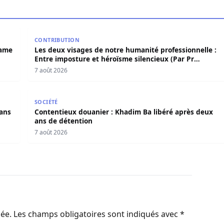
 Birame Bigué Ndiaye aussi blanchi
Les deux visages de notre humanité professionnelle
CONTRIBUTION
rame
Les deux visages de notre humanité professionnelle :
Entre imposture et héroïsme silencieux (Par Pr
Moussa Seydi)
7 août 2026
s dans l’affaire Pape Cheikh Diallo
Contentieux douanier : Khadim Ba libéré après deux
SOCIÉTÉ
dans
Contentieux douanier : Khadim Ba libéré après deux
ans de détention
7 août 2026
iée.
Les champs obligatoires sont indiqués avec
*