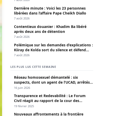
Dernière minute : Voici les 23 personnes
libérées dans l’affaire Pape Cheikh Diallo
7 août 2026
Contentieux douanier : Khadim Ba libéré
après deux ans de détention
7 août 2026
Polémique sur les demandes d’explications :
Kiiray de Kolda sort du silence et défend
Mamadou Lamine Dianté
7 août 2026
LES PLUS LUS CETTE SEMAINE
Réseau homosexuel démantelé : six
suspects, dont un agent de l’UCAD, arrêtés à
Keur Massar ; l’un avoue avoir propagé le
16 juin 2026
VIH depuis 2018
Transparence et Redevabilité : Le Forum
Civil réagit au rapport de la cour des
comptes
19 février 2025
Nouveaux affrontements à la frontière