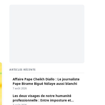
ARTICLES RÉCENTS
Affaire Pape Cheikh Diallo : Le journaliste
Pape Birame Bigué Ndiaye aussi blanchi
7 août 2026
Les deux visages de notre humanité
professionnelle : Entre imposture et
héroïsme silencieux (Par Pr Moussa Seydi)
7 août 2026