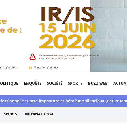
OLITIQUE
ENQUÊTE
SOCIÉTÉ
SPORTS
BUZZ WEB
ACTUA
tigation de l'Afrique.
elle : Entre imposture et héroïsme silencieux (Par Pr Moussa Se
SPORTS
INTERNATIONAL