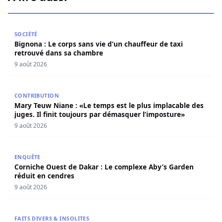
Bignona : Le corps sans vie d’un chauffeur de taxi retro
SOCIÉTÉ
Bignona : Le corps sans vie d’un chauffeur de taxi
retrouvé dans sa chambre
9 août 2026
Mary Teuw Niane : «Le temps est le plus implacable des ju
CONTRIBUTION
Mary Teuw Niane : «Le temps est le plus implacable des
juges. Il finit toujours par démasquer l’imposture»
9 août 2026
Corniche Ouest de Dakar : Le complexe Aby’s Garden réd
ENQUÊTE
Corniche Ouest de Dakar : Le complexe Aby’s Garden
réduit en cendres
9 août 2026
Ndiaganiao : Un enfant de trois ans meurt noyé dans une
FAITS DIVERS & INSOLITES