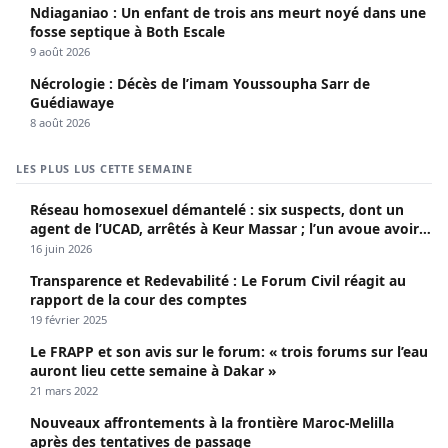
Ndiaganiao : Un enfant de trois ans meurt noyé dans une
fosse septique à Both Escale
9 août 2026
Nécrologie : Décès de l’imam Youssoupha Sarr de
Guédiawaye
8 août 2026
LES PLUS LUS CETTE SEMAINE
Réseau homosexuel démantelé : six suspects, dont un
agent de l’UCAD, arrêtés à Keur Massar ; l’un avoue avoir
propagé le VIH depuis 2018
16 juin 2026
Transparence et Redevabilité : Le Forum Civil réagit au
rapport de la cour des comptes
19 février 2025
Le FRAPP et son avis sur le forum: « trois forums sur l’eau
auront lieu cette semaine à Dakar »
21 mars 2022
Nouveaux affrontements à la frontière Maroc-Melilla
après des tentatives de passage