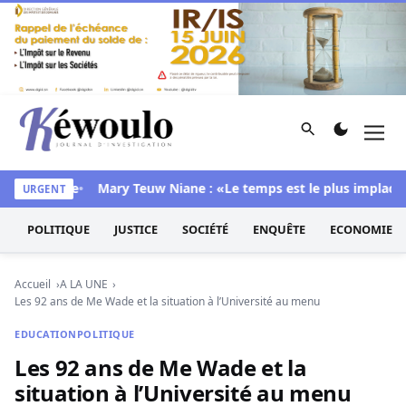
Aller au contenu
Rechercher
Men
Kéwoulo, le premier site d'information et d'investigation d
sa chambre
Mary Teuw Niane : «Le temps est le plus implacable 
URGENT
POLITIQUE
JUSTICE
SOCIÉTÉ
ENQUÊTE
ECONOMIE
Accueil
A LA UNE
Les 92 ans de Me Wade et la situation à l’Université au menu
EDUCATION
POLITIQUE
Les 92 ans de Me Wade et la
situation à l’Université au menu