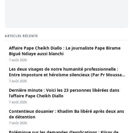
ARTICLES RÉCENTS
Affaire Pape Cheikh Diallo : Le journaliste Pape Birame
Bigué Ndiaye aussi blanchi
7 août 2026
Les deux visages de notre humanité professionnelle :
Entre imposture et héroïsme silencieux (Par Pr Moussa
Seydi)
7 août 2026
Dernière minute : Voici les 23 personnes libérées dans
l’affaire Pape Cheikh Diallo
7 août 2026
Contentieux douanier : Khadim Ba libéré après deux ans
de détention
7 août 2026
Polémique sur les demandes d’explications : Kiiray de