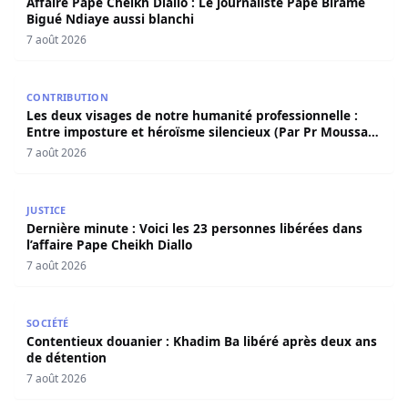
Affaire Pape Cheikh Diallo : Le journaliste Pape Birame
Bigué Ndiaye aussi blanchi
7 août 2026
Les deux visages de notre humanité professionnelle : Ent
CONTRIBUTION
Les deux visages de notre humanité professionnelle :
Entre imposture et héroïsme silencieux (Par Pr Moussa
Seydi)
7 août 2026
Dernière minute : Voici les 23 personnes libérées dans l’a
JUSTICE
Dernière minute : Voici les 23 personnes libérées dans
l’affaire Pape Cheikh Diallo
7 août 2026
Contentieux douanier : Khadim Ba libéré après deux ans 
SOCIÉTÉ
Contentieux douanier : Khadim Ba libéré après deux ans
de détention
7 août 2026