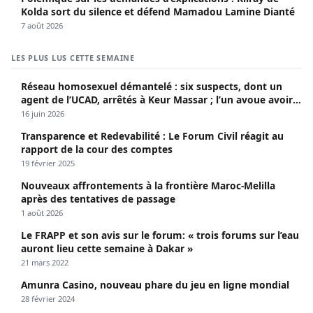
Kolda sort du silence et défend Mamadou Lamine Dianté
7 août 2026
LES PLUS LUS CETTE SEMAINE
Réseau homosexuel démantelé : six suspects, dont un
agent de l’UCAD, arrêtés à Keur Massar ; l’un avoue avoir
propagé le VIH depuis 2018
16 juin 2026
Transparence et Redevabilité : Le Forum Civil réagit au
rapport de la cour des comptes
19 février 2025
Nouveaux affrontements à la frontière Maroc-Melilla
après des tentatives de passage
1 août 2026
Le FRAPP et son avis sur le forum: « trois forums sur l’eau
auront lieu cette semaine à Dakar »
21 mars 2022
Amunra Casino, nouveau phare du jeu en ligne mondial
28 février 2024