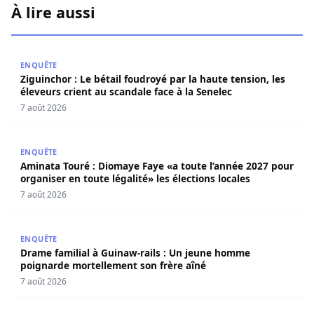
À lire aussi
Ziguinchor : Le bétail foudroyé par la haute tension, les é
ENQUÊTE
Ziguinchor : Le bétail foudroyé par la haute tension, les
éleveurs crient au scandale face à la Senelec
7 août 2026
Aminata Touré : Diomaye Faye «a toute l’année 2027 pour o
ENQUÊTE
Aminata Touré : Diomaye Faye «a toute l’année 2027 pour
organiser en toute légalité» les élections locales
7 août 2026
Drame familial à Guinaw-rails : Un jeune homme poignar
ENQUÊTE
Drame familial à Guinaw-rails : Un jeune homme
poignarde mortellement son frère aîné
7 août 2026