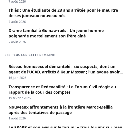
7 août 2026
Thiès : Une étudiante de 23 ans arrêtée pour le meurtre
de ses jumeaux nouveau-nés
7 août 2026
Drame familial à Guinaw-rails : Un jeune homme
poignarde mortellement son frère aîné
7 août 2026
LES PLUS LUS CETTE SEMAINE
Réseau homosexuel démantelé : six suspects, dont un
agent de l’UCAD, arrêtés à Keur Massar ; l’un avoue avoir
propagé le VIH depuis 2018
16 juin 2026
Transparence et Redevabilité : Le Forum Civil réagit au
rapport de la cour des comptes
19 février 2025
Nouveaux affrontements à la frontière Maroc-Melilla
après des tentatives de passage
1 août 2026
Le FRAPP et son avis sur le forum: « trois forums sur l’eau