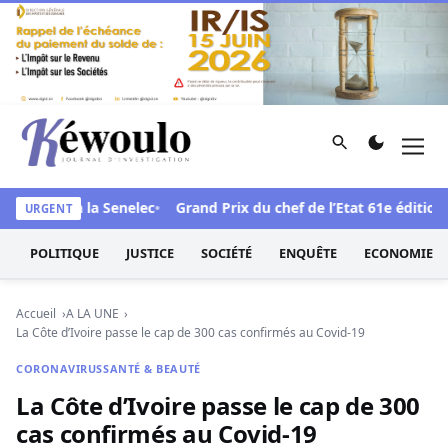
Aller au contenu
Rechercher
Men
Kéwoulo, le premier site d'information et d'investigation d
ale face à la Senelec
Grand Prix du chef de l’Etat 61e édition : 
URGENT
POLITIQUE
JUSTICE
SOCIÉTÉ
ENQUÊTE
ECONOMIE
Accueil
A LA UNE
La Côte d’Ivoire passe le cap de 300 cas confirmés au Covid-19
CORONAVIRUS
SANTÉ & BEAUTÉ
La Côte d’Ivoire passe le cap de 300
cas confirmés au Covid-19