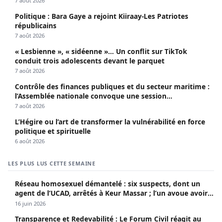
7 août 2026
Politique : Bara Gaye a rejoint Kiiraay-Les Patriotes
républicains
7 août 2026
« Lesbienne », « sidéenne »… Un conflit sur TikTok
conduit trois adolescents devant le parquet
7 août 2026
Contrôle des finances publiques et du secteur maritime :
l’Assemblée nationale convoque une session
extraordinaire
7 août 2026
L’Hégire ou l’art de transformer la vulnérabilité en force
politique et spirituelle
6 août 2026
LES PLUS LUS CETTE SEMAINE
Réseau homosexuel démantelé : six suspects, dont un
agent de l’UCAD, arrêtés à Keur Massar ; l’un avoue avoir
propagé le VIH depuis 2018
16 juin 2026
Transparence et Redevabilité : Le Forum Civil réagit au