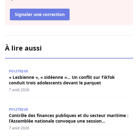
Signaler une correction
À lire aussi
« Lesbienne », « sidéenne »… Un conflit sur TikTok condui
POLITIQUE
« Lesbienne », « sidéenne »… Un conflit sur TikTok
conduit trois adolescents devant le parquet
7 août 2026
Contrôle des finances publiques et du secteur maritime 
POLITIQUE
Contrôle des finances publiques et du secteur maritime :
l’Assemblée nationale convoque une session
extraordinaire
7 août 2026