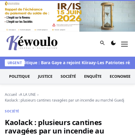
Aller au contenu
Rechercher
Men
Kéwoulo, le premier site d'information et d'investigation d
stef
Politique : Bara Gaye a rejoint Kiiraay-Les Patriotes républ
URGENT
POLITIQUE
JUSTICE
SOCIÉTÉ
ENQUÊTE
ECONOMIE
Accueil
A LA UNE
Kaolack : plusieurs cantines ravagées par un incendie au marché Guedj
SOCIÉTÉ
Kaolack : plusieurs cantines
ravagées par un incendie au