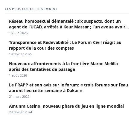
LES PLUS LUS CETTE SEMAINE
Réseau homosexuel démantelé : six suspects, dont un
agent de l’UCAD, arrêtés à Keur Massar ; l’un avoue avoir
propagé le VIH depuis 2018
16 juin 2026
Transparence et Redevabilité : Le Forum Civil réagit au
rapport de la cour des comptes
19 février 2025
Nouveaux affrontements à la frontière Maroc-Melilla
après des tentatives de passage
1 août 2026
Le FRAPP et son avis sur le forum: « trois forums sur l’eau
auront lieu cette semaine à Dakar »
21 mars 2022
Amunra Casino, nouveau phare du jeu en ligne mondial
28 février 2024