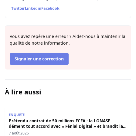
Twitter
Linkedin
Facebook
Vous avez repéré une erreur ? Aidez-nous à maintenir la
qualité de notre information.
Signaler une correction
À lire aussi
Prétendu contrat de 50 millions FCFA : la LONASE dément t
ENQUÊTE
Prétendu contrat de 50 millions FCFA : la LONASE
dément tout accord avec « Fénial Digital » et brandit la
menace de poursuites
7 août 2026