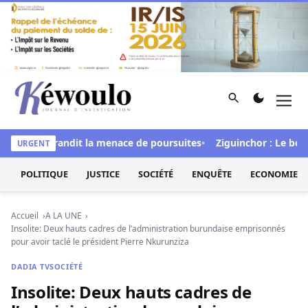
Aller au contenu
Rechercher
Men
Kéwoulo, le premier site d'information et d'investigation d
l » et brandit la menace de poursuites
Ziguinchor : Le bétail f
URGENT
POLITIQUE
JUSTICE
SOCIÉTÉ
ENQUÊTE
ECONOMIE
Accueil
A LA UNE
Insolite: Deux hauts cadres de l’administration burundaise emprisonnés
pour avoir taclé le président Pierre Nkurunziza
DADIA TV
SOCIÉTÉ
Insolite: Deux hauts cadres de