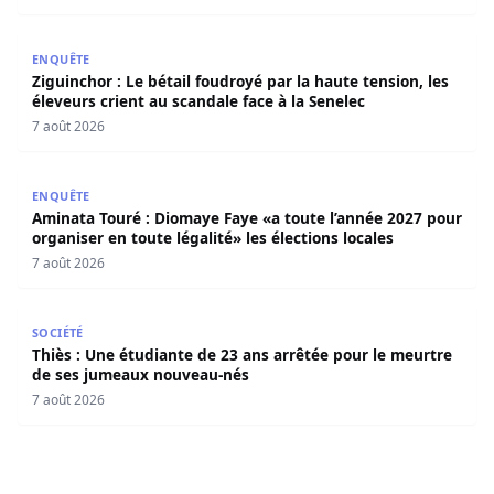
Ziguinchor : Le bétail foudroyé par la haute tension, les é
ENQUÊTE
Ziguinchor : Le bétail foudroyé par la haute tension, les
éleveurs crient au scandale face à la Senelec
7 août 2026
Aminata Touré : Diomaye Faye «a toute l’année 2027 pour o
ENQUÊTE
Aminata Touré : Diomaye Faye «a toute l’année 2027 pour
organiser en toute légalité» les élections locales
7 août 2026
Thiès : Une étudiante de 23 ans arrêtée pour le meurtre
SOCIÉTÉ
Thiès : Une étudiante de 23 ans arrêtée pour le meurtre
de ses jumeaux nouveau-nés
7 août 2026