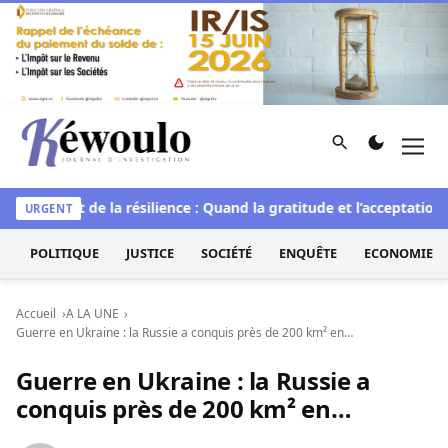
Aller au contenu
Rechercher
Men
Kéwoulo, le premier site d'information et d'investigation d
le
L’art de la résilience : Quand la gratitude et l’acceptation t
URGENT
POLITIQUE
JUSTICE
SOCIÉTÉ
ENQUÊTE
ECONOMIE
Accueil
A LA UNE
Guerre en Ukraine : la Russie a conquis près de 200 km² en…
Guerre en Ukraine : la Russie a
conquis près de 200 km² en…