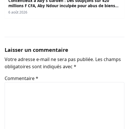
Contentieux à Aby’s Garden : Des soupçons sur 420
millions F CFA, Aby Ndour inculpée pour abus de biens
sociaux
6 août 2026
Laisser un commentaire
Votre adresse e-mail ne sera pas publiée.
Les champs
obligatoires sont indiqués avec
*
Commentaire
*