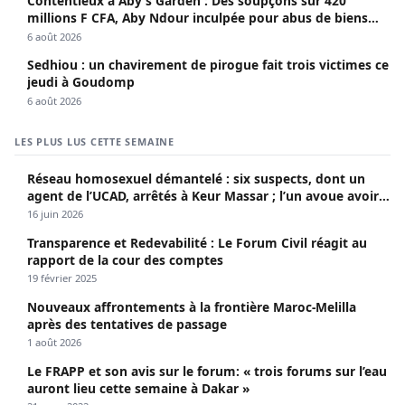
Contentieux à Aby’s Garden : Des soupçons sur 420
millions F CFA, Aby Ndour inculpée pour abus de biens
sociaux
6 août 2026
Sedhiou : un chavirement de pirogue fait trois victimes ce
jeudi à Goudomp
6 août 2026
LES PLUS LUS CETTE SEMAINE
Réseau homosexuel démantelé : six suspects, dont un
agent de l’UCAD, arrêtés à Keur Massar ; l’un avoue avoir
propagé le VIH depuis 2018
16 juin 2026
Transparence et Redevabilité : Le Forum Civil réagit au
rapport de la cour des comptes
19 février 2025
Nouveaux affrontements à la frontière Maroc-Melilla
après des tentatives de passage
1 août 2026
Le FRAPP et son avis sur le forum: « trois forums sur l’eau
auront lieu cette semaine à Dakar »