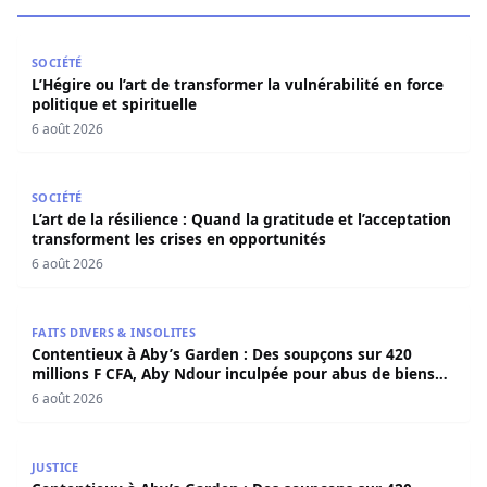
L’Hégire ou l’art de transformer la vulnérabilité en force po
SOCIÉTÉ
L’Hégire ou l’art de transformer la vulnérabilité en force
politique et spirituelle
6 août 2026
L’art de la résilience : Quand la gratitude et l’acceptatio
SOCIÉTÉ
L’art de la résilience : Quand la gratitude et l’acceptation
transforment les crises en opportunités
6 août 2026
Contentieux à Aby’s Garden : Des soupçons sur 420 milli
FAITS DIVERS & INSOLITES
Contentieux à Aby’s Garden : Des soupçons sur 420
millions F CFA, Aby Ndour inculpée pour abus de biens
sociaux
6 août 2026
Contentieux à Aby’s Garden : Des soupçons sur 420 milli
JUSTICE