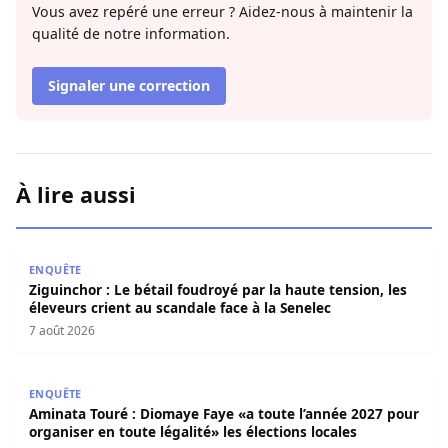
Vous avez repéré une erreur ? Aidez-nous à maintenir la
qualité de notre information.
Signaler une correction
À lire aussi
Ziguinchor : Le bétail foudroyé par la haute tension, les é
ENQUÊTE
Ziguinchor : Le bétail foudroyé par la haute tension, les
éleveurs crient au scandale face à la Senelec
7 août 2026
Aminata Touré : Diomaye Faye «a toute l’année 2027 pour o
ENQUÊTE
Aminata Touré : Diomaye Faye «a toute l’année 2027 pour
organiser en toute légalité» les élections locales