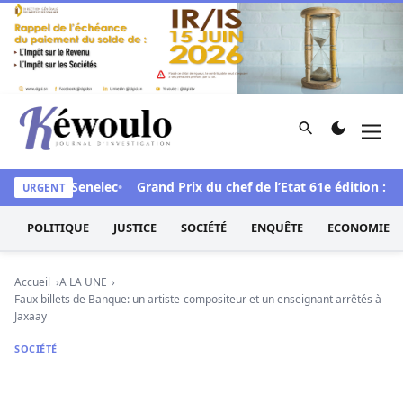
Aller au contenu
Rechercher
Men
Kéwoulo, le premier site d'information et d'investigation d
ace à la Senelec
Grand Prix du chef de l’Etat 61e édition : Le p
URGENT
POLITIQUE
JUSTICE
SOCIÉTÉ
ENQUÊTE
ECONOMIE
Accueil
A LA UNE
Faux billets de Banque: un artiste-compositeur et un enseignant arrêtés à
Jaxaay
SOCIÉTÉ