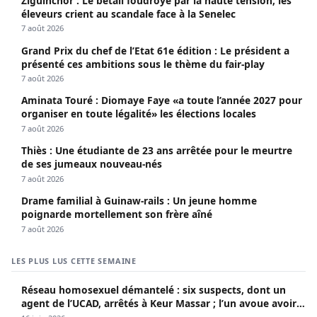
Ziguinchor : Le bétail foudroyé par la haute tension, les
éleveurs crient au scandale face à la Senelec
7 août 2026
Grand Prix du chef de l’Etat 61e édition : Le président a
présenté ces ambitions sous le thème du fair-play
7 août 2026
Aminata Touré : Diomaye Faye «a toute l’année 2027 pour
organiser en toute légalité» les élections locales
7 août 2026
Thiès : Une étudiante de 23 ans arrêtée pour le meurtre
de ses jumeaux nouveau-nés
7 août 2026
Drame familial à Guinaw-rails : Un jeune homme
poignarde mortellement son frère aîné
7 août 2026
LES PLUS LUS CETTE SEMAINE
Réseau homosexuel démantelé : six suspects, dont un
agent de l’UCAD, arrêtés à Keur Massar ; l’un avoue avoir
propagé le VIH depuis 2018