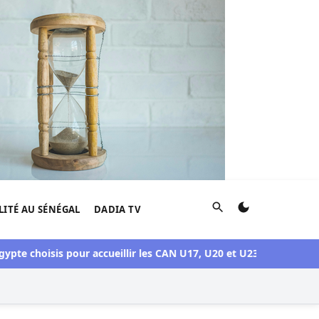
Rechercher
LITÉ AU SÉNÉGAL
DADIA TV
te choisis pour accueillir les CAN U17, U20 et U23 en 2027
Crise