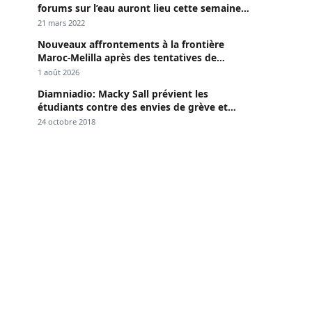
forums sur l’eau auront lieu cette semaine à
Dakar »
21 mars 2022
Nouveaux affrontements à la frontière
Maroc-Melilla après des tentatives de
passage
1 août 2026
Diamniadio: Macky Sall prévient les
étudiants contre des envies de grève et
menace
24 octobre 2018