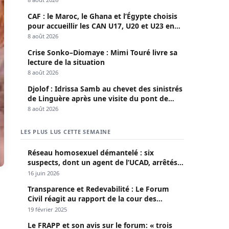
CAF : le Maroc, le Ghana et l’Égypte choisis
pour accueillir les CAN U17, U20 et U23 en
2027
8 août 2026
Crise Sonko–Diomaye : Mimi Touré livre sa
lecture de la situation
8 août 2026
Djolof : Idrissa Samb au chevet des sinistrés
de Linguère après une visite du pont de
Thylla
8 août 2026
LES PLUS LUS CETTE SEMAINE
Réseau homosexuel démantelé : six
suspects, dont un agent de l’UCAD, arrêtés à
Keur Massar ; l’un avoue avoir propagé le
16 juin 2026
VIH depuis 2018
Transparence et Redevabilité : Le Forum
Civil réagit au rapport de la cour des
comptes
19 février 2025
Le FRAPP et son avis sur le forum: « trois