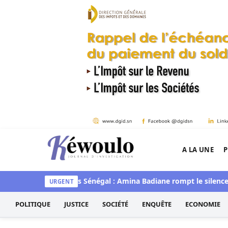
Aller au contenu
A LA UNE
P
Kéwoulo, le premier site d'information et d'inves
 Guédiawaye
Miss Sénégal : Amina Badiane rompt le silence et
URGENT
POLITIQUE
JUSTICE
SOCIÉTÉ
ENQUÊTE
ECONOMIE