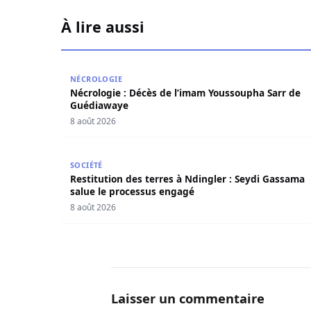
À lire aussi
Nécrologie : Décès de l’imam Youssoupha Sarr
NÉCROLOGIE
Nécrologie : Décès de l’imam Youssoupha Sarr de
Guédiawaye
8 août 2026
Restitution des terres à Ndingler : Seydi Gass
SOCIÉTÉ
Restitution des terres à Ndingler : Seydi Gassama
salue le processus engagé
8 août 2026
Laisser un commentaire