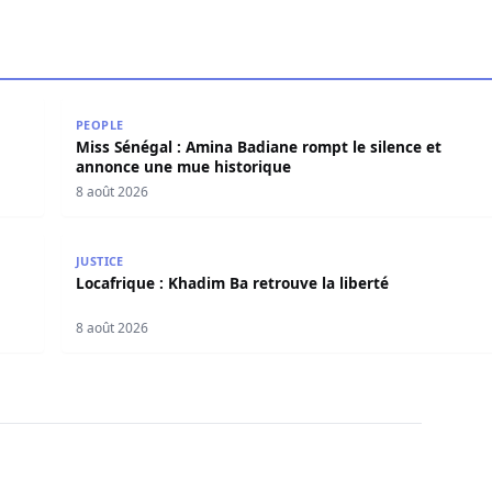
 de Guédiawaye
Miss Sénégal : Amina Badiane rompt le silence et 
PEOPLE
Miss Sénégal : Amina Badiane rompt le silence et
annonce une mue historique
8 août 2026
ama salue le processus engagé
Locafrique : Khadim Ba retrouve la liberté
JUSTICE
Locafrique : Khadim Ba retrouve la liberté
8 août 2026