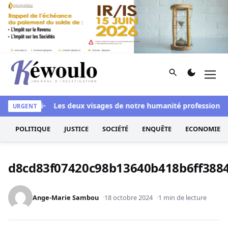
Aller au contenu
Rechercher
Men
Kéwoulo, le premier site d'information et d'investigation d
si blanchi
Les deux visages de notre humanité professionnelle
URGENT
POLITIQUE
JUSTICE
SOCIÉTÉ
ENQUÊTE
ECONOMIE
d8cd83f07420c98b13640b418b6ff388
Ange-Marie Sambou
18 octobre 2024
1 min de lecture