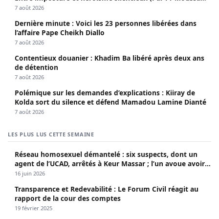
Seydi)
7 août 2026
Dernière minute : Voici les 23 personnes libérées dans
l’affaire Pape Cheikh Diallo
7 août 2026
Contentieux douanier : Khadim Ba libéré après deux ans
de détention
7 août 2026
Polémique sur les demandes d’explications : Kiiray de
Kolda sort du silence et défend Mamadou Lamine Dianté
7 août 2026
LES PLUS LUS CETTE SEMAINE
Réseau homosexuel démantelé : six suspects, dont un
agent de l’UCAD, arrêtés à Keur Massar ; l’un avoue avoir
propagé le VIH depuis 2018
16 juin 2026
Transparence et Redevabilité : Le Forum Civil réagit au
rapport de la cour des comptes
19 février 2025