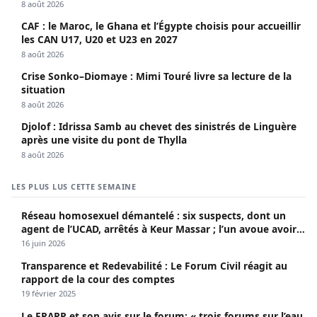
8 août 2026
CAF : le Maroc, le Ghana et l’Égypte choisis pour accueillir
les CAN U17, U20 et U23 en 2027
8 août 2026
Crise Sonko–Diomaye : Mimi Touré livre sa lecture de la
situation
8 août 2026
Djolof : Idrissa Samb au chevet des sinistrés de Linguère
après une visite du pont de Thylla
8 août 2026
LES PLUS LUS CETTE SEMAINE
Réseau homosexuel démantelé : six suspects, dont un
agent de l’UCAD, arrêtés à Keur Massar ; l’un avoue avoir
propagé le VIH depuis 2018
16 juin 2026
Transparence et Redevabilité : Le Forum Civil réagit au
rapport de la cour des comptes
19 février 2025
Le FRAPP et son avis sur le forum: « trois forums sur l’eau