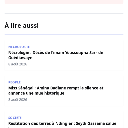
À lire aussi
Nécrologie : Décès de l’imam Youssoupha Sarr de Guédi
NÉCROLOGIE
Nécrologie : Décès de l’imam Youssoupha Sarr de
Guédiawaye
8 août 2026
Miss Sénégal : Amina Badiane rompt le silence et annon
PEOPLE
Miss Sénégal : Amina Badiane rompt le silence et
annonce une mue historique
8 août 2026
Restitution des terres à Ndingler : Seydi Gassama salue 
SOCIÉTÉ
Restitution des terres à Ndingler : Seydi Gassama salue