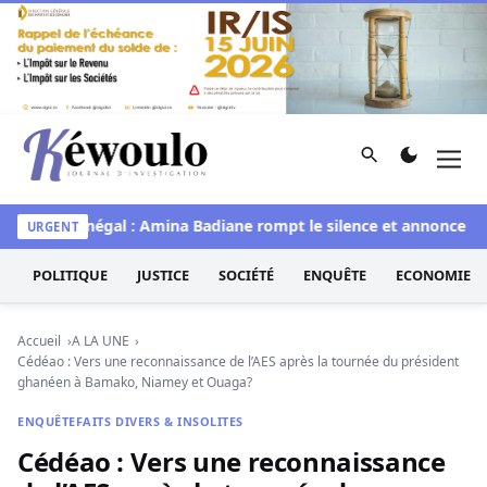
Aller au contenu
Rechercher
Men
Kéwoulo, le premier site d'information et d'investigation d
Miss Sénégal : Amina Badiane rompt le silence et annonce une 
URGENT
POLITIQUE
JUSTICE
SOCIÉTÉ
ENQUÊTE
ECONOMIE
Accueil
A LA UNE
Cédéao : Vers une reconnaissance de l’AES après la tournée du président
ghanéen à Bamako, Niamey et Ouaga?
ENQUÊTE
FAITS DIVERS & INSOLITES
Cédéao : Vers une reconnaissance