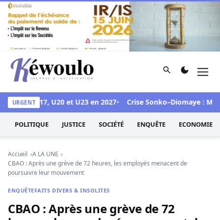
Aller au contenu
Rechercher
Men
Kéwoulo, le premier site d'information et d'investigation d
 les CAN U17, U20 et U23 en 2027
Crise Sonko–Diomaye : Mimi Tou
URGENT
POLITIQUE
JUSTICE
SOCIÉTÉ
ENQUÊTE
ECONOMIE
Accueil
A LA UNE
CBAO : Après une grève de 72 heures, les employés menacent de
poursuivre leur mouvement
ENQUÊTE
FAITS DIVERS & INSOLITES
CBAO : Après une grève de 72