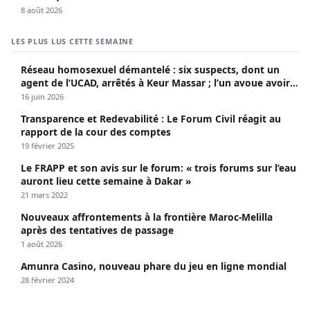
8 août 2026
LES PLUS LUS CETTE SEMAINE
Réseau homosexuel démantelé : six suspects, dont un
agent de l’UCAD, arrêtés à Keur Massar ; l’un avoue avoir
propagé le VIH depuis 2018
16 juin 2026
Transparence et Redevabilité : Le Forum Civil réagit au
rapport de la cour des comptes
19 février 2025
Le FRAPP et son avis sur le forum: « trois forums sur l’eau
auront lieu cette semaine à Dakar »
21 mars 2022
Nouveaux affrontements à la frontière Maroc-Melilla
après des tentatives de passage
1 août 2026
Amunra Casino, nouveau phare du jeu en ligne mondial
28 février 2024