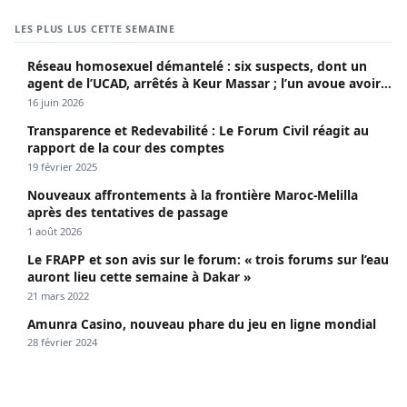
LES PLUS LUS CETTE SEMAINE
Réseau homosexuel démantelé : six suspects, dont un
agent de l’UCAD, arrêtés à Keur Massar ; l’un avoue avoir
propagé le VIH depuis 2018
16 juin 2026
Transparence et Redevabilité : Le Forum Civil réagit au
rapport de la cour des comptes
19 février 2025
Nouveaux affrontements à la frontière Maroc-Melilla
après des tentatives de passage
1 août 2026
Le FRAPP et son avis sur le forum: « trois forums sur l’eau
auront lieu cette semaine à Dakar »
21 mars 2022
Amunra Casino, nouveau phare du jeu en ligne mondial
28 février 2024