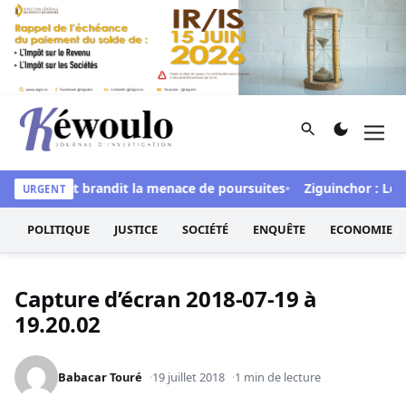
Aller au contenu
Rechercher
Men
Kéwoulo, le premier site d'information et d'investigation d
igital » et brandit la menace de poursuites
Ziguinchor : Le bét
URGENT
POLITIQUE
JUSTICE
SOCIÉTÉ
ENQUÊTE
ECONOMIE
Capture d’écran 2018-07-19 à
19.20.02
Babacar Touré
19 juillet 2018
1 min de lecture