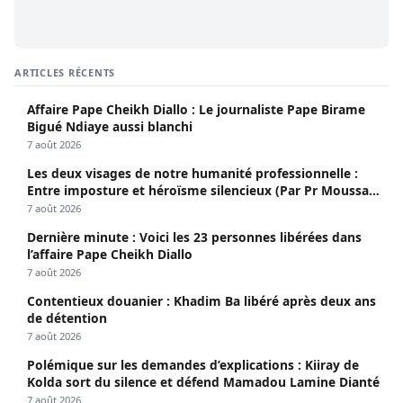
ARTICLES RÉCENTS
Affaire Pape Cheikh Diallo : Le journaliste Pape Birame
Bigué Ndiaye aussi blanchi
7 août 2026
Les deux visages de notre humanité professionnelle :
Entre imposture et héroïsme silencieux (Par Pr Moussa
Seydi)
7 août 2026
Dernière minute : Voici les 23 personnes libérées dans
l’affaire Pape Cheikh Diallo
7 août 2026
Contentieux douanier : Khadim Ba libéré après deux ans
de détention
7 août 2026
Polémique sur les demandes d’explications : Kiiray de
Kolda sort du silence et défend Mamadou Lamine Dianté
7 août 2026