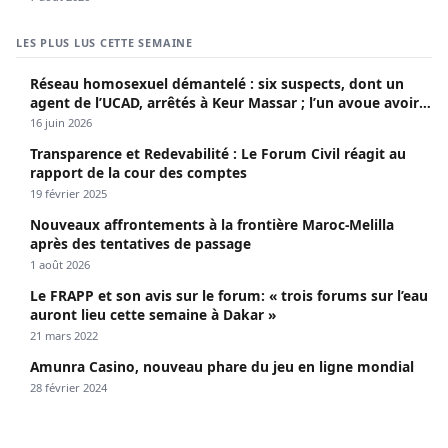
LES PLUS LUS CETTE SEMAINE
Réseau homosexuel démantelé : six suspects, dont un
agent de l’UCAD, arrêtés à Keur Massar ; l’un avoue avoir
propagé le VIH depuis 2018
16 juin 2026
Transparence et Redevabilité : Le Forum Civil réagit au
rapport de la cour des comptes
19 février 2025
Nouveaux affrontements à la frontière Maroc-Melilla
après des tentatives de passage
1 août 2026
Le FRAPP et son avis sur le forum: « trois forums sur l’eau
auront lieu cette semaine à Dakar »
21 mars 2022
Amunra Casino, nouveau phare du jeu en ligne mondial
28 février 2024