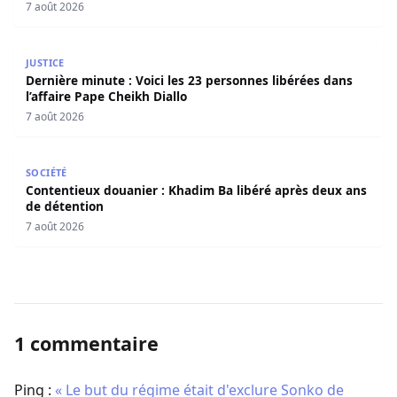
Seydi)
7 août 2026
Dernière minute : Voici les 23 personnes libérées dans l’a
JUSTICE
Dernière minute : Voici les 23 personnes libérées dans
l’affaire Pape Cheikh Diallo
7 août 2026
Contentieux douanier : Khadim Ba libéré après deux ans 
SOCIÉTÉ
Contentieux douanier : Khadim Ba libéré après deux ans
de détention
7 août 2026
1 commentaire
Ping :
« Le but du régime était d'exclure Sonko de