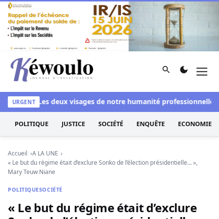
Aller au contenu
Rechercher
Men
Kéwoulo, le premier site d'information et d'investigation d
lanchi
Les deux visages de notre humanité professionnelle : En
URGENT
POLITIQUE
JUSTICE
SOCIÉTÉ
ENQUÊTE
ECONOMIE
Accueil
A LA UNE
« Le but du régime était d’exclure Sonko de l’élection présidentielle… »,
Mary Teuw Niane
POLITIQUE
SOCIÉTÉ
« Le but du régime était d’exclure