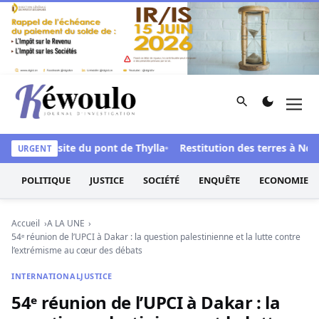
Aller au contenu
Rechercher
Men
Kéwoulo, le premier site d'information et d'investigation d
ès une visite du pont de Thylla
Restitution des terres à Ndingl
URGENT
POLITIQUE
JUSTICE
SOCIÉTÉ
ENQUÊTE
ECONOMIE
Accueil
A LA UNE
54ᵉ réunion de l’UPCI à Dakar : la question palestinienne et la lutte contre
l’extrémisme au cœur des débats
INTERNATIONAL
JUSTICE
54ᵉ réunion de l’UPCI à Dakar : la