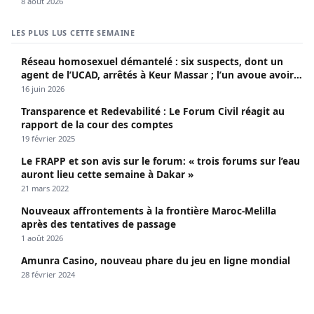
8 août 2026
LES PLUS LUS CETTE SEMAINE
Réseau homosexuel démantelé : six suspects, dont un
agent de l’UCAD, arrêtés à Keur Massar ; l’un avoue avoir
propagé le VIH depuis 2018
16 juin 2026
Transparence et Redevabilité : Le Forum Civil réagit au
rapport de la cour des comptes
19 février 2025
Le FRAPP et son avis sur le forum: « trois forums sur l’eau
auront lieu cette semaine à Dakar »
21 mars 2022
Nouveaux affrontements à la frontière Maroc-Melilla
après des tentatives de passage
1 août 2026
Amunra Casino, nouveau phare du jeu en ligne mondial
28 février 2024