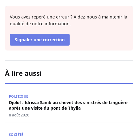
Vous avez repéré une erreur ? Aidez-nous à maintenir la
qualité de notre information.
Signaler une correction
À lire aussi
Djolof : Idrissa Samb au chevet des sinistrés de Linguère 
POLITIQUE
Djolof : Idrissa Samb au chevet des sinistrés de Linguère
après une visite du pont de Thylla
8 août 2026
Restitution des terres à Ndingler : Seydi Gassama salue 
SOCIÉTÉ