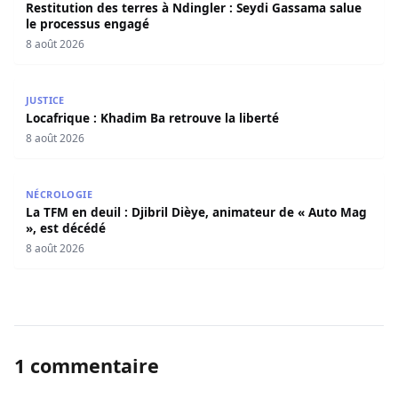
Restitution des terres à Ndingler : Seydi Gassama salue
le processus engagé
8 août 2026
Locafrique : Khadim Ba retrouve la liberté
JUSTICE
Locafrique : Khadim Ba retrouve la liberté
8 août 2026
La TFM en deuil : Djibril Dièye, animateur de « Auto Mag »
NÉCROLOGIE
La TFM en deuil : Djibril Dièye, animateur de « Auto Mag
», est décédé
8 août 2026
1 commentaire