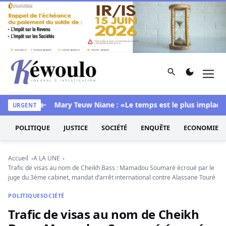
Aller au contenu
Rechercher
Men
Kéwoulo, le premier site d'information et d'investigation d
sa chambre
Mary Teuw Niane : «Le temps est le plus implacable d
URGENT
POLITIQUE
JUSTICE
SOCIÉTÉ
ENQUÊTE
ECONOMIE
Accueil
A LA UNE
Trafic de visas au nom de Cheikh Bass : Mamadou Soumaré écroué par le
juge du 3ème cabinet, mandat d’arrêt international contre Alassane Touré
POLITIQUE
SOCIÉTÉ
Trafic de visas au nom de Cheikh