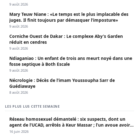
9 août 2026
Mary Teuw Niane : «Le temps est le plus implacable des
juges. Il finit toujours par démasquer l’imposture»
9 août 2026
Corniche Ouest de Dakar : Le complexe Aby’s Garden
réduit en cendres
9 août 2026
Ndiaganiao : Un enfant de trois ans meurt noyé dans une
fosse septique à Both Escale
9 août 2026
Nécrologie : Décès de l’imam Youssoupha Sarr de
Guédiawaye
8 août 2026
LES PLUS LUS CETTE SEMAINE
Réseau homosexuel démantelé : six suspects, dont un
agent de l’UCAD, arrêtés à Keur Massar ; l’un avoue avoir
propagé le VIH depuis 2018
16 juin 2026