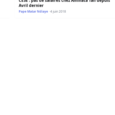
CESE : pas de salaires chez Aminata Tall depuis
Avril dernier
Pape Matar Ndiaye
4 juin 2018