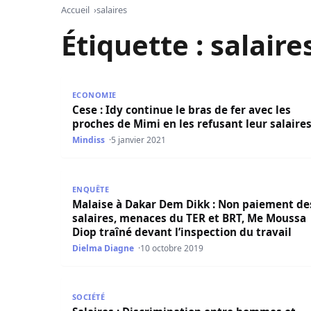
Accueil
salaires
Étiquette :
salaire
Cese : Idy continue le bras de fer avec les proch
ECONOMIE
Cese : Idy continue le bras de fer avec les
proches de Mimi en les refusant leur salaire
Mindiss
5 janvier 2021
Malaise à Dakar Dem Dikk : Non paiement des sa
ENQUÊTE
Malaise à Dakar Dem Dikk : Non paiement de
salaires, menaces du TER et BRT, Me Moussa
Diop traîné devant l’inspection du travail
Dielma Diagne
10 octobre 2019
Salaires : Discrimination entre hommes et fem
SOCIÉTÉ