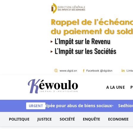
Aller au contenu
A LA UNE
P
Kéwoulo, le premier site d'information et d'inves
CFA, Aby Ndour inculpée pour abus de biens sociaux
Sedhiou : 
URGENT
POLITIQUE
JUSTICE
SOCIÉTÉ
ENQUÊTE
ECONOMIE