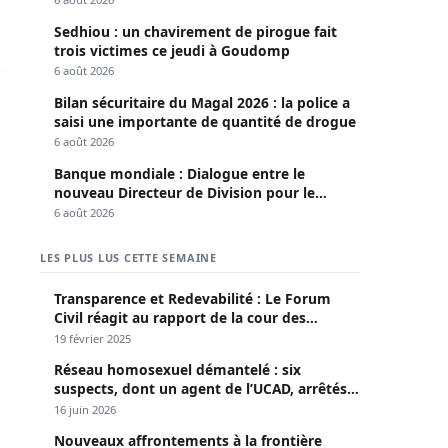
Sedhiou : un chavirement de pirogue fait
trois victimes ce jeudi à Goudomp
6 août 2026
Bilan sécuritaire du Magal 2026 : la police a
saisi une importante de quantité de drogue
6 août 2026
Banque mondiale : Dialogue entre le
nouveau Directeur de Division pour le
Sénégal et le Pr. Diomaye
6 août 2026
LES PLUS LUS CETTE SEMAINE
Transparence et Redevabilité : Le Forum
Civil réagit au rapport de la cour des
comptes
19 février 2025
Réseau homosexuel démantelé : six
suspects, dont un agent de l’UCAD, arrêtés à
Keur Massar ; l’un avoue avoir propagé le
16 juin 2026
VIH depuis 2018
Nouveaux affrontements à la frontière