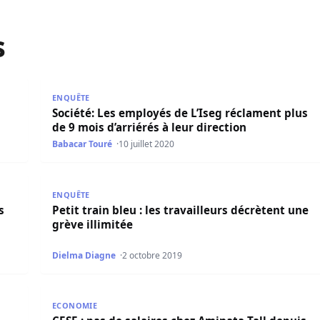
s
es de Mimi en les refusant leur salaires
Société: Les employés de L’Iseg réclament plus de 9 
ENQUÊTE
Société: Les employés de L’Iseg réclament plus
s
de 9 mois d’arriérés à leur direction
Babacar Touré
10 juillet 2020
laires, menaces du TER et BRT, Me Moussa Diop traîné devan
Petit train bleu : les travailleurs décrètent une grève 
ENQUÊTE
s
Petit train bleu : les travailleurs décrètent une
grève illimitée
Dielma Diagne
2 octobre 2019
mes
CESE : pas de salaires chez Aminata Tall depuis Avril
ECONOMIE