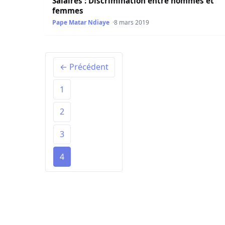
Salaires : Discrimination entre hommes et
femmes
Pape Matar Ndiaye
8 mars 2019
← Précédent
1
2
3
4