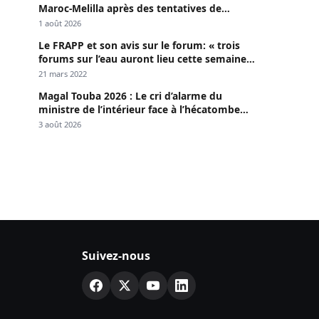
Maroc-Melilla après des tentatives de
passage
1 août 2026
Le FRAPP et son avis sur le forum: « trois
forums sur l’eau auront lieu cette semaine à
Dakar »
21 mars 2022
Magal Touba 2026 : Le cri d’alarme du
ministre de l’intérieur face à l’hécatombe
routière
3 août 2026
Suivez-nous