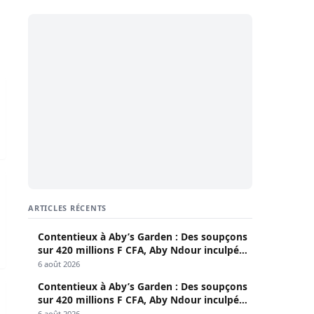
mois d’arriérés à leur direction
t l’inspection du travail
illimitée
ARTICLES RÉCENTS
Contentieux à Aby’s Garden : Des soupçons
sur 420 millions F CFA, Aby Ndour inculpée
pour abus de biens sociaux
6 août 2026
Contentieux à Aby’s Garden : Des soupçons
 dernier
sur 420 millions F CFA, Aby Ndour inculpée
pour abus de biens sociaux
6 août 2026