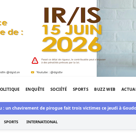
OLITIQUE
ENQUÊTE
SOCIÉTÉ
SPORTS
BUZZ WEB
ACTUA
tigation de l'Afrique.
un chavirement de pirogue fait trois victimes ce jeudi à Goudom
SPORTS
INTERNATIONAL