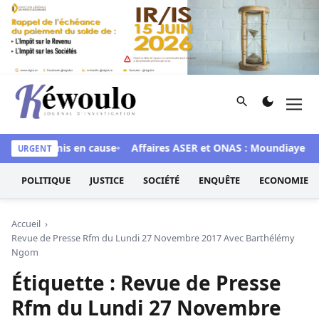
Aller au contenu
Rechercher
Men
Kéwoulo, le premier site d'information et d'investigation d
dé aux 28 mis en cause
Affaires ASER et ONAS : Moundiaye Ciss
URGENT
POLITIQUE
JUSTICE
SOCIÉTÉ
ENQUÊTE
ECONOMIE
Accueil
Revue de Presse Rfm du Lundi 27 Novembre 2017 Avec Barthélémy
Ngom
Étiquette :
Revue de Presse
Rfm du Lundi 27 Novembre