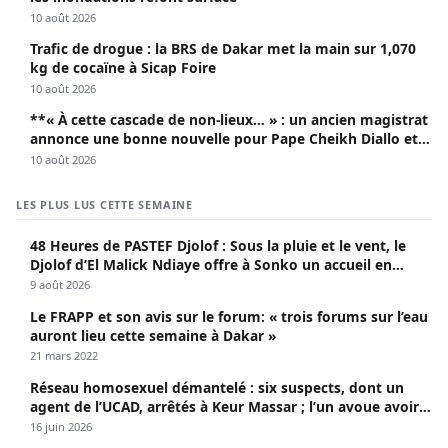
10 août 2026
Trafic de drogue : la BRS de Dakar met la main sur 1,070
kg de cocaïne à Sicap Foire
10 août 2026
**« À cette cascade de non-lieux… » : un ancien magistrat
annonce une bonne nouvelle pour Pape Cheikh Diallo et
Cie**
10 août 2026
LES PLUS LUS CETTE SEMAINE
48 Heures de PASTEF Djolof : Sous la pluie et le vent, le
Djolof d’El Malick Ndiaye offre à Sonko un accueil en
apothéose
9 août 2026
Le FRAPP et son avis sur le forum: « trois forums sur l’eau
auront lieu cette semaine à Dakar »
21 mars 2022
Réseau homosexuel démantelé : six suspects, dont un
agent de l’UCAD, arrêtés à Keur Massar ; l’un avoue avoir
propagé le VIH depuis 2018
16 juin 2026