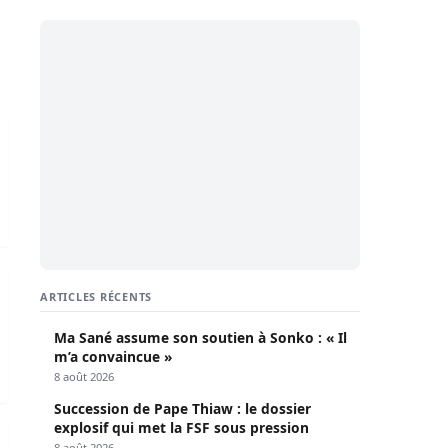
er un célèbre acteur, un vétérinaire et des agents du Port
mentaires
an intensifie ses frappes dans le Golfe
ARTICLES RÉCENTS
Ma Sané assume son soutien à Sonko : « Il
m’a convaincue »
8 août 2026
Succession de Pape Thiaw : le dossier
explosif qui met la FSF sous pression
nalités visées
 au cœur d’une visite stratégique à Pout et au Port de Dakar
8 août 2026