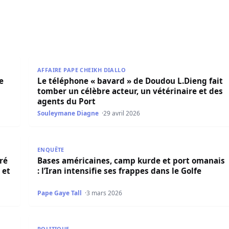
ne exprime pourquoi il n’est pas d’accord ?
Le téléphone « bavard » de Doudou L.Dieng fait tomb
AFFAIRE PAPE CHEIKH DIALLO
e
Le téléphone « bavard » de Doudou L.Dieng fait
tomber un célèbre acteur, un vétérinaire et des
agents du Port
Souleymane Diagne
29 avril 2026
100 Dockers avec des enveloppes financières et packs ali
Bases américaines, camp kurde et port omanais : l’Ir
ENQUÊTE
ré
Bases américaines, camp kurde et port omanais
 et
: l’Iran intensifie ses frappes dans le Golfe
Pape Gaye Tall
3 mars 2026
kh Kanté, Abdoulaye Dia, Serigne Mboup et plusieurs person
Sonko et Ould Djay sur le terrain : santé et énergie
POLITIQUE