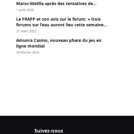
Maroc-Melilla après des tentatives de
passage
1 août 2026
Le FRAPP et son avis sur le forum: « trois
forums sur l’eau auront lieu cette semaine à
Dakar »
21 mars 2022
Amunra Casino, nouveau phare du jeu en
ligne mondial
28 février 2024
Suivez-nous