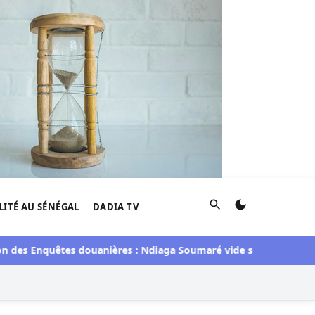
Rechercher
LITÉ AU SÉNÉGAL
DADIA TV
des Enquêtes douanières : Ndiaga Soumaré vide son sac
Électi