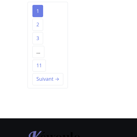
1
2
3
…
11
Suivant →