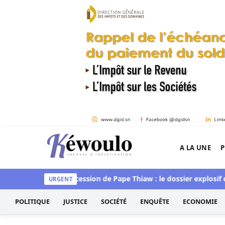
Aller au contenu
A LA UNE
P
Kéwoulo, le premier site d'information et d'inves
convaincue »
Succession de Pape Thiaw : le dossier explosif qu
URGENT
POLITIQUE
JUSTICE
SOCIÉTÉ
ENQUÊTE
ECONOMIE