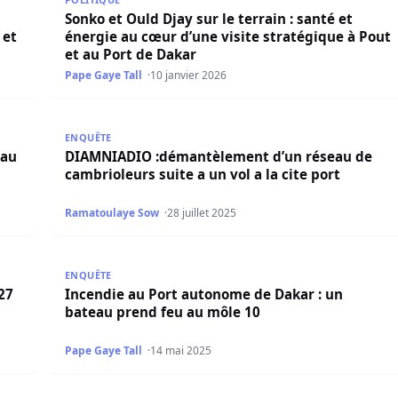
Sonko et Ould Djay sur le terrain : santé et
 et
énergie au cœur d’une visite stratégique à Pout
et au Port de Dakar
Pape Gaye Tall
10 janvier 2026
 Port Autonome de Dakar : Lancement de la Campagne Hor
DIAMNIADIO :démantèlement d’un réseau de cambriole
ENQUÊTE
 au
DIAMNIADIO :démantèlement d’un réseau de
cambrioleurs suite a un vol a la cite port
Ramatoulaye Sow
28 juillet 2025
 % et les exportations doublent au premier trimestre 2025
Incendie au Port autonome de Dakar : un bateau pr
ENQUÊTE
27
Incendie au Port autonome de Dakar : un
bateau prend feu au môle 10
Pape Gaye Tall
14 mai 2025