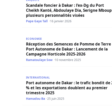
Scandale foncier à Dakar : l’ex-Dg du Port
Cheikh Kanté, Abdoulaye Dia, Serigne Mboup
plusieurs personnalités visées
Pape Gaye Tall
16 janvier 2026
Réception des Semences de Pomme de Terre au
ECONOMIE
Réception des Semences de Pomme de Terre
Port Autonome de Dakar : Lancement de la
Campagne Horticole 2025-2026
Ramatoulaye Sow
10 novembre 2025
Port autonome de Dakar : le trafic bondit de 27
INTERNATIONAL
Port autonome de Dakar : le trafic bondit de 
% et les exportations doublent au premier
trimestre 2025
Hamadou Ba
25 juin 2025