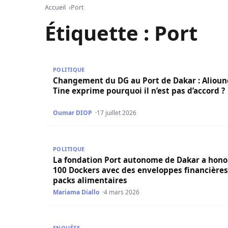
Accueil
Port
Étiquette :
Port
Changement du DG au Port de Dakar : Alioune Ti
POLITIQUE
Changement du DG au Port de Dakar : Alioun
Tine exprime pourquoi il n’est pas d’accord ?
Oumar DIOP
17 juillet 2026
La fondation Port autonome de Dakar a honoré 
POLITIQUE
La fondation Port autonome de Dakar a hono
100 Dockers avec des enveloppes financières
packs alimentaires
Mariama Diallo
4 mars 2026
Scandale foncier à Dakar : l’ex-Dg du Port Chei
ENQUÊTE