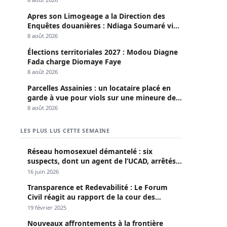
Apres son Limogeage a la Direction des
Enquêtes douanières : Ndiaga Soumaré vide
son sac
8 août 2026
Élections territoriales 2027 : Modou Diagne
Fada charge Diomaye Faye
ticole 2025-2026
urs suite a un vol a la cite port
8 août 2026
Parcelles Assainies : un locataire placé en
garde à vue pour viols sur une mineure de
13 ans
8 août 2026
LES PLUS LUS CETTE SEMAINE
end feu au môle 10
Réseau homosexuel démantelé : six
suspects, dont un agent de l’UCAD, arrêtés à
Keur Massar ; l’un avoue avoir propagé le
16 juin 2026
VIH depuis 2018
Transparence et Redevabilité : Le Forum
Civil réagit au rapport de la cour des
comptes
19 février 2025
Nouveaux affrontements à la frontière