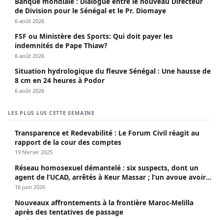
Banque mondiale : Dialogue entre le nouveau Directeur
de Division pour le Sénégal et le Pr. Diomaye
6 août 2026
FSF ou Ministère des Sports: Qui doit payer les
indemnités de Pape Thiaw?
6 août 2026
Situation hydrologique du fleuve Sénégal : Une hausse de
8 cm en 24 heures à Podor
6 août 2026
LES PLUS LUS CETTE SEMAINE
Transparence et Redevabilité : Le Forum Civil réagit au
rapport de la cour des comptes
19 février 2025
Réseau homosexuel démantelé : six suspects, dont un
agent de l’UCAD, arrêtés à Keur Massar ; l’un avoue avoir
propagé le VIH depuis 2018
16 juin 2026
Nouveaux affrontements à la frontière Maroc-Melilla
après des tentatives de passage