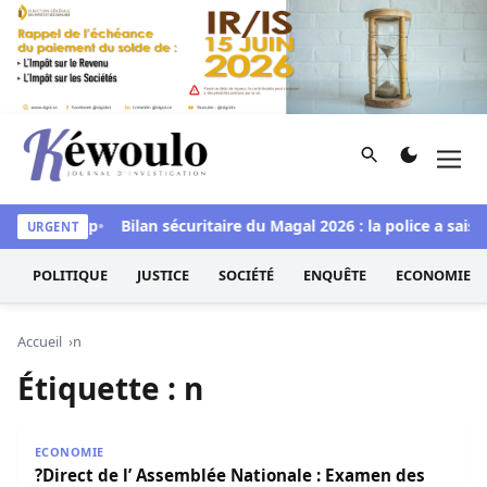
Aller au contenu
Rechercher
Men
Kéwoulo, le premier site d'information et d'investigation d
di à Goudomp
Bilan sécuritaire du Magal 2026 : la police a sais
URGENT
POLITIQUE
JUSTICE
SOCIÉTÉ
ENQUÊTE
ECONOMIE
Accueil
n
Étiquette :
n
?Direct de l’ Assemblée Nationale : Examen des projets de l
ECONOMIE
?Direct de l’ Assemblée Nationale : Examen des