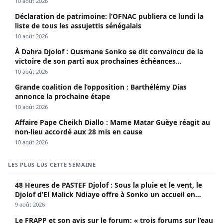
10 août 2026
Déclaration de patrimoine: l’OFNAC publiera ce lundi la
liste de tous les assujettis sénégalais
10 août 2026
À Dahra Djolof : Ousmane Sonko se dit convaincu de la
victoire de son parti aux prochaines échéances
électorales.
10 août 2026
Grande coalition de l’opposition : Barthélémy Dias
annonce la prochaine étape
10 août 2026
Affaire Pape Cheikh Diallo : Mame Matar Guèye réagit au
non-lieu accordé aux 28 mis en cause
10 août 2026
LES PLUS LUS CETTE SEMAINE
48 Heures de PASTEF Djolof : Sous la pluie et le vent, le
Djolof d’El Malick Ndiaye offre à Sonko un accueil en
apothéose
9 août 2026
Le FRAPP et son avis sur le forum: « trois forums sur l’eau