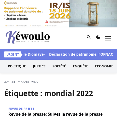
Aller au contenu
Rechercher
Men
Kéwoulo, le premier site d'information et d'investigation d
 et interpelle Diomaye
Déclaration de patrimoine: l’OFNAC publie
URGENT
POLITIQUE
JUSTICE
SOCIÉTÉ
ENQUÊTE
ECONOMIE
Accueil
mondial 2022
Étiquette :
mondial 2022
Revue de la presse: Suivez la revue de la presse du 18 n
REVUE DE PRESSE
Revue de la presse: Suivez la revue de la presse