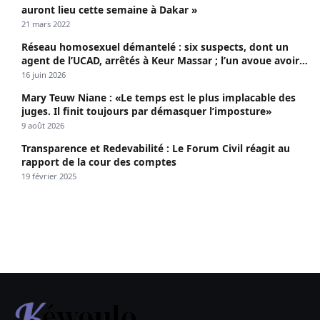
auront lieu cette semaine à Dakar »
21 mars 2022
Réseau homosexuel démantelé : six suspects, dont un
agent de l’UCAD, arrêtés à Keur Massar ; l’un avoue avoir
propagé le VIH depuis 2018
16 juin 2026
Mary Teuw Niane : «Le temps est le plus implacable des
juges. Il finit toujours par démasquer l’imposture»
9 août 2026
Transparence et Redevabilité : Le Forum Civil réagit au
rapport de la cour des comptes
19 février 2025