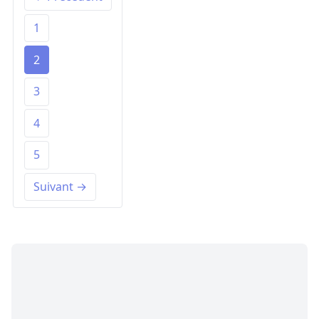
1
2
3
4
5
Suivant →