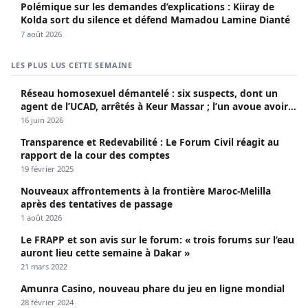
Polémique sur les demandes d’explications : Kiiray de
Kolda sort du silence et défend Mamadou Lamine Dianté
7 août 2026
LES PLUS LUS CETTE SEMAINE
Réseau homosexuel démantelé : six suspects, dont un
agent de l’UCAD, arrêtés à Keur Massar ; l’un avoue avoir
propagé le VIH depuis 2018
16 juin 2026
Transparence et Redevabilité : Le Forum Civil réagit au
rapport de la cour des comptes
19 février 2025
Nouveaux affrontements à la frontière Maroc-Melilla
après des tentatives de passage
1 août 2026
Le FRAPP et son avis sur le forum: « trois forums sur l’eau
auront lieu cette semaine à Dakar »
21 mars 2022
Amunra Casino, nouveau phare du jeu en ligne mondial
28 février 2024