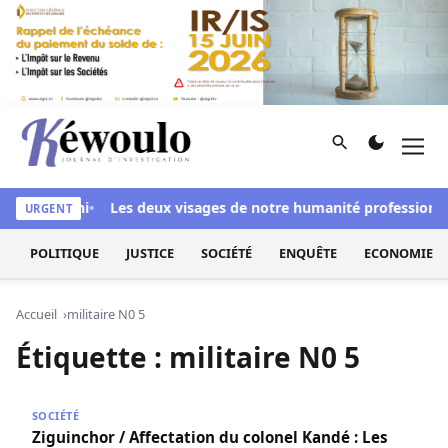
Aller au contenu
Rechercher
Men
Kéwoulo, le premier site d'information et d'investigation d
ussi blanchi
Les deux visages de notre humanité professionnell
URGENT
POLITIQUE
JUSTICE
SOCIÉTÉ
ENQUÊTE
ECONOMIE
Accueil
militaire N0 5
Étiquette :
militaire N0 5
Ziguinchor / Affectation du colonel Kandé : Les population
SOCIÉTÉ
Ziguinchor / Affectation du colonel Kandé : Les