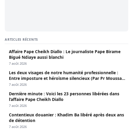
ARTICLES RÉCENTS
Affaire Pape Cheikh Diallo : Le journaliste Pape Birame
Bigué Ndiaye aussi blanchi
7 août 2026
Les deux visages de notre humanité professionnelle :
Entre imposture et héroïsme silencieux (Par Pr Moussa
Seydi)
7 août 2026
Dernière minute : Voici les 23 personnes libérées dans
l’affaire Pape Cheikh Diallo
7 août 2026
Contentieux douanier : Khadim Ba libéré après deux ans
de détention
7 août 2026