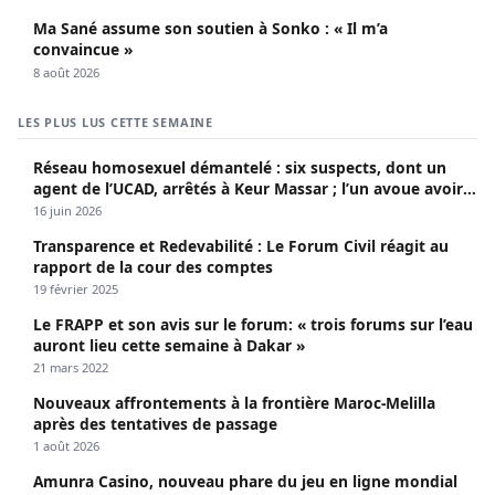
Ma Sané assume son soutien à Sonko : « Il m’a
convaincue »
8 août 2026
LES PLUS LUS CETTE SEMAINE
Réseau homosexuel démantelé : six suspects, dont un
agent de l’UCAD, arrêtés à Keur Massar ; l’un avoue avoir
propagé le VIH depuis 2018
16 juin 2026
Transparence et Redevabilité : Le Forum Civil réagit au
rapport de la cour des comptes
19 février 2025
Le FRAPP et son avis sur le forum: « trois forums sur l’eau
auront lieu cette semaine à Dakar »
21 mars 2022
Nouveaux affrontements à la frontière Maroc-Melilla
après des tentatives de passage
1 août 2026
Amunra Casino, nouveau phare du jeu en ligne mondial