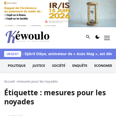
Aller au contenu
Rechercher
Men
Kéwoulo, le premier site d'information et d'investigation d
M en deuil : Djibril Dièye, animateur de « Auto Mag », est décéd
URGENT
POLITIQUE
JUSTICE
SOCIÉTÉ
ENQUÊTE
ECONOMIE
Accueil
mesures pour les noyades
Étiquette :
mesures pour les
noyades
Revue de presse du Jeudi 02 Août 2018 avec Ahmed Aidar