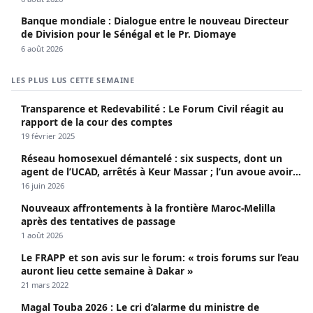
Banque mondiale : Dialogue entre le nouveau Directeur
de Division pour le Sénégal et le Pr. Diomaye
6 août 2026
LES PLUS LUS CETTE SEMAINE
Transparence et Redevabilité : Le Forum Civil réagit au
rapport de la cour des comptes
19 février 2025
Réseau homosexuel démantelé : six suspects, dont un
agent de l’UCAD, arrêtés à Keur Massar ; l’un avoue avoir
propagé le VIH depuis 2018
16 juin 2026
Nouveaux affrontements à la frontière Maroc-Melilla
après des tentatives de passage
1 août 2026
Le FRAPP et son avis sur le forum: « trois forums sur l’eau
auront lieu cette semaine à Dakar »
21 mars 2022
Magal Touba 2026 : Le cri d’alarme du ministre de