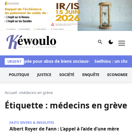
Aller au contenu
Rechercher
Men
Kéwoulo, le premier site d'information et d'investigation d
Ndour inculpée pour abus de biens sociaux
Sedhiou : un chavir
URGENT
POLITIQUE
JUSTICE
SOCIÉTÉ
ENQUÊTE
ECONOMIE
Accueil
médecins en grève
Étiquette :
médecins en grève
Albert Royer de Fann : L’appel à l’aide d’une mère en détr
FAITS DIVERS & INSOLITES
Albert Royer de Fann : L’appel à l’aide d’une mère