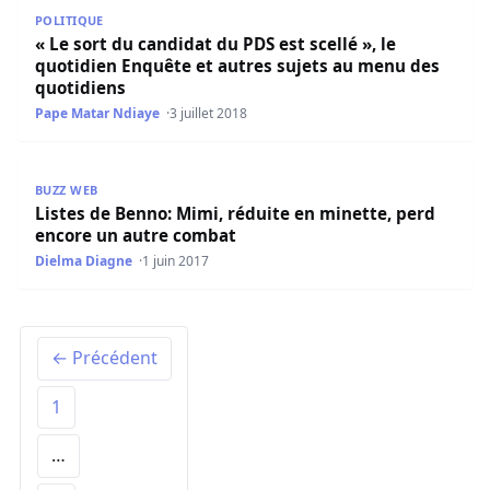
« Le sort du candidat du PDS est scellé », le quotidien E
POLITIQUE
« Le sort du candidat du PDS est scellé », le
quotidien Enquête et autres sujets au menu des
quotidiens
Pape Matar Ndiaye
3 juillet 2018
Listes de Benno: Mimi, réduite en minette, perd encore 
BUZZ WEB
Listes de Benno: Mimi, réduite en minette, perd
encore un autre combat
Dielma Diagne
1 juin 2017
← Précédent
1
…