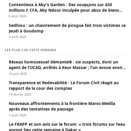
Contentieux à Aby’s Garden : Des soupçons sur 420
millions F CFA, Aby Ndour inculpée pour abus de biens
sociaux
6 août 2026
Sedhiou : un chavirement de pirogue fait trois victimes ce
jeudi à Goudomp
6 août 2026
LES PLUS LUS CETTE SEMAINE
Réseau homosexuel démantelé : six suspects, dont un
agent de l’UCAD, arrêtés à Keur Massar ; l’un avoue avoir
propagé le VIH depuis 2018
16 juin 2026
Transparence et Redevabilité : Le Forum Civil réagit au
rapport de la cour des comptes
19 février 2025
Nouveaux affrontements à la frontière Maroc-Melilla
après des tentatives de passage
1 août 2026
Le FRAPP et son avis sur le forum: « trois forums sur l’eau
auront lieu cette semaine à Dakar »