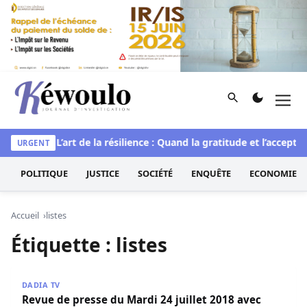
Aller au contenu
Rechercher
Men
Kéwoulo, le premier site d'information et d'investigation d
rituelle
L’art de la résilience : Quand la gratitude et l’accepta
URGENT
POLITIQUE
JUSTICE
SOCIÉTÉ
ENQUÊTE
ECONOMIE
Accueil
listes
Étiquette :
listes
Revue de presse du Mardi 24 juillet 2018 avec Ahmed Aid
DADIA TV
Revue de presse du Mardi 24 juillet 2018 avec