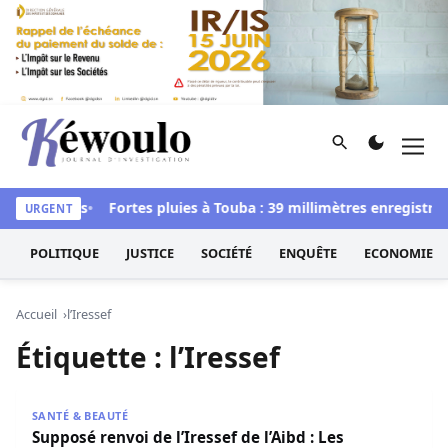
Aller au contenu
Rechercher
Men
Kéwoulo, le premier site d'information et d'investigation d
lementaires
Fortes pluies à Touba : 39 millimètres enregistrés 
URGENT
POLITIQUE
JUSTICE
SOCIÉTÉ
ENQUÊTE
ECONOMIE
Accueil
l’Iressef
Étiquette :
l’Iressef
Supposé renvoi de l’Iressef de l’Aibd : Les Précisions du m
SANTÉ & BEAUTÉ
Supposé renvoi de l’Iressef de l’Aibd : Les