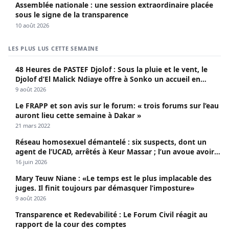
Assemblée nationale : une session extraordinaire placée
sous le signe de la transparence
10 août 2026
LES PLUS LUS CETTE SEMAINE
48 Heures de PASTEF Djolof : Sous la pluie et le vent, le
Djolof d’El Malick Ndiaye offre à Sonko un accueil en
apothéose
9 août 2026
Le FRAPP et son avis sur le forum: « trois forums sur l’eau
auront lieu cette semaine à Dakar »
21 mars 2022
Réseau homosexuel démantelé : six suspects, dont un
agent de l’UCAD, arrêtés à Keur Massar ; l’un avoue avoir
propagé le VIH depuis 2018
16 juin 2026
Mary Teuw Niane : «Le temps est le plus implacable des
juges. Il finit toujours par démasquer l’imposture»
9 août 2026
Transparence et Redevabilité : Le Forum Civil réagit au
rapport de la cour des comptes