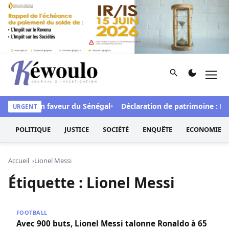
Aller au contenu
Rechercher
Men
Kéwoulo, le premier site d'information et d'investigation d
 de FCFA en faveur du Sénégal
Déclaration de patrimoine : L’Os
URGENT
POLITIQUE
JUSTICE
SOCIÉTÉ
ENQUÊTE
ECONOMIE
Accueil
Lionel Messi
Étiquette :
Lionel Messi
Avec 900 buts, Lionel Messi talonne Ronaldo à 65 buts
FOOTBALL
Avec 900 buts, Lionel Messi talonne Ronaldo à 65