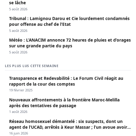
se lâche
5 août 2026
Tribunal : Lamignou Darou et Cie lourdement condamnés
pour offense au chef de l’Etat
5 août 2026
Météo : L’ANACIM annonce 72 heures de pluies et d’orages
sur une grande partie du pays
5 août 2026
LES PLUS LUS CETTE SEMAINE
Transparence et Redevabilité : Le Forum Civil réagit au
rapport de la cour des comptes
19 février 2025
Nouveaux affrontements à la frontière Maroc-Melilla
après des tentatives de passage
1 août 2026
Réseau homosexuel démantelé : six suspects, dont un
agent de l’UCAD, arrêtés à Keur Massar ; l’un avoue avoir
propagé le VIH depuis 2018
16 juin 2026