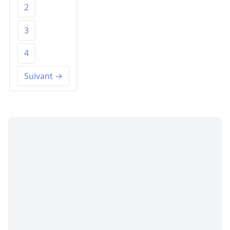
2
3
4
Suivant →